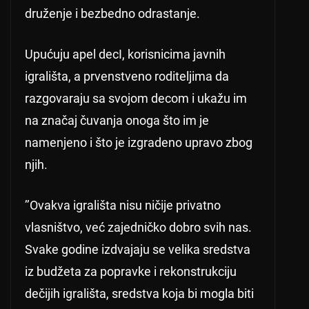
druženje i bezbedno odrastanje.
Upućuju apel decI, korisnicima javnih
igrališta, a prvenstveno roditeljima da
razgovaraju sa svojom decom i ukažu im
na značaj čuvanja onoga što im je
namenjeno i što je izgradeno upravo zbog
njih.
’’Ovakva igrališta nisu ničije privatno
vlasništvo, već zajedničko dobro svih nas.
Svake godine izdvajaju se velika sredstva
iz budžeta za popravke i rekonstrukciju
dečijih igrališta, sredstva koja bi mogla biti