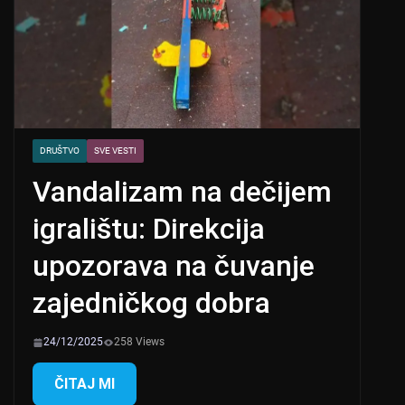
DRUŠTVO
SVE VESTI
Vandalizam na dečijem
igralištu: Direkcija
upozorava na čuvanje
zajedničkog dobra
24/12/2025
258 Views
ČITAJ MI