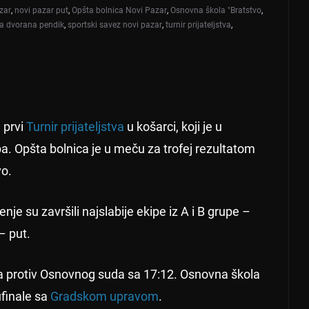
zar
,
novi pazar put
,
Opšta bolnica Novi Pazar
,
Osnovna škola "Bratstvo
,
a dvorana pendik
,
sportski savez novi pazar
,
turnir prijateljstva
,
 prvi
Turnir prijateljstva
u košarci, koji je u
a. Opšta bolnica je u meču za trofej rezultatom
vo.
e su završili najslabije ekipe iz A i B grupe –
– put.
ila protiv Osnovnog suda sa 17:12. Osnovna škola
ufinale sa
Gradskom upravom
.