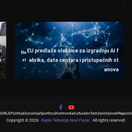
n
EU predlaže olakšice za izgradnju AI f
Ne
n
abrika, data centara i pristupačnih st
xt
→
anova
GORIJE
Politika
Ekonomija
Sport
Društvo
Hronika
Kultura
SciTech
Zanimljivosti
Region
S
Copyright © 2026
Radio Televizija Novi Pazar
. All rights reserved.