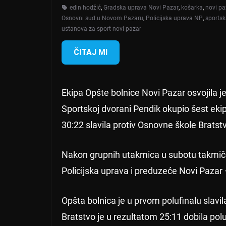
edin hodžić
,
Gradska uprava Novi Pazar
,
košarka
,
novi pa
Osnovni sud u Novom Pazaru
,
Policijska uprava NP
,
sportsk
ustanova za sport novi pazar
ČITAJ MI
Ekipa Opšte bolnice Novi Pazar osvojila je
Sportskoj dvorani Pendik okupio šest ekip
30:22 slavila protiv Osnovne škole Bratst
Nakon grupnih utakmica u subotu takmičenj
Policijska uprava i preduzeće Novi Pazar 
Opšta bolnica je u prvom polufinalu slav
Bratstvo je u rezultatom 25:11 dobila pol