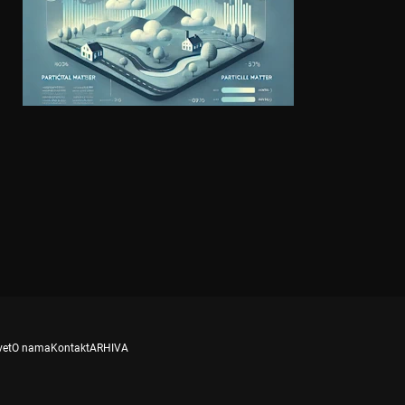
vet
O nama
Kontakt
ARHIVA