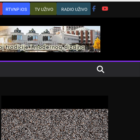
RTVNP iOS
TV UŽIVO
RADIO UŽIVO