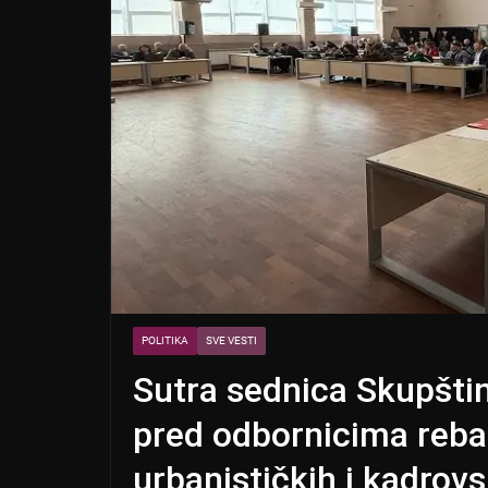
POLITIKA
SVE VESTI
Sutra sednica Skupšti
pred odbornicima rebal
urbanističkih i kadrov