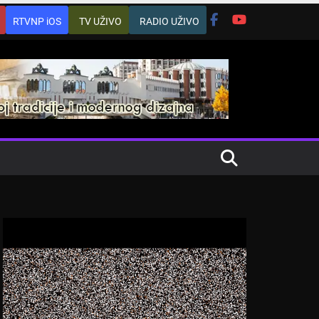
RTVNP iOS
TV UŽIVO
RADIO UŽIVO