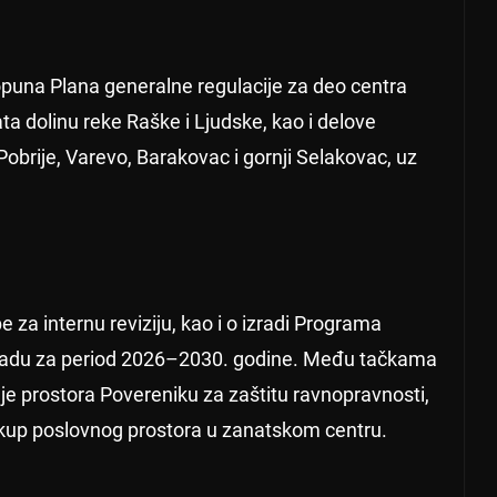
opuna Plana generalne regulacije za deo centra
a dolinu reke Raške i Ljudske, kao i delove
Pobrije, Varevo, Barakovac i gornji Selakovac, uz
e za internu reviziju, kao i o izradi Programa
 gradu za period 2026–2030. godine. Među tačkama
nje prostora Povereniku za zaštitu ravnopravnosti,
akup poslovnog prostora u zanatskom centru.