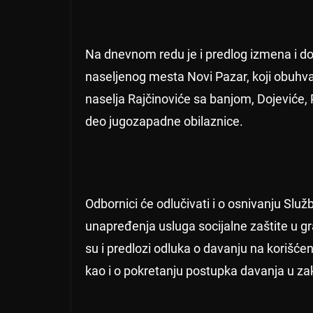
Na dnevnom redu je i predlog izmena i d
naseljenog mesta Novi Pazar, koji obuhvat
naselja Rajčinoviće sa banjom, Dojeviće, 
deo jugozapadne obilaznice.
Odbornici će odlučivati i o osnivanju Služb
unapređenja usluga socijalne zaštite u
su i predlozi odluka o davanju na korišće
kao i o pokretanju postupka davanja u z