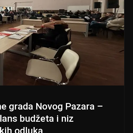
ne grada Novog Pazara –
ans budžeta i niz
skih odluka