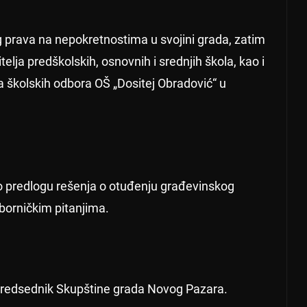
 prava na nepokretnostima u svojini grada, zatim
lja predškolskih, osnovnih i srednjih škola, kao i
a školskih odbora OŠ „Dositej Obradović“ u
i o predlogu rešenja o otuđenju građevinskog
dborničkim pitanjima.
predsednik Skupštine grada Novog Pazara.