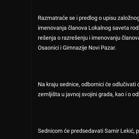
Razmatraće se i predlog o upisu založnog
imenovanja članova Lokalnog saveta rodite
rešenja o razrešenju i imenovanju članov
Osaonici i Gimnazije Novi Pazar.
Na kraju sednice, odbornici će odlučivat
zemljišta u javnoj svojini grada, kao i o o
Sednicom će predsedavati Samir Lekić, 