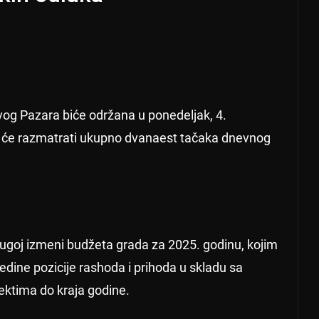
og Pazara biće održana u ponedeljak, 4.
 će razmatrati ukupno dvanaest tačaka dnevnog
rugoj izmeni budžeta grada za 2025. godinu, kojim
edine pozicije rashoda i prihoda u skladu sa
ektima do kraja godine.