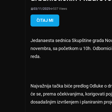
03/11/2025
537 Views
ČITAJ MI
Jedanaesta sednica Skupštine grada Nov
novembra, sa početkom u 10h. Odbornici
reda.
Najvažnija tačka biće predlog Odluke o d
će se, prema očekivanjima, korigovati poj
dosadašnjim izvršenjem i planiranim proj