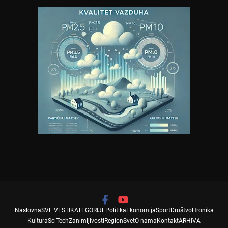
Naslovna
SVE VESTI
KATEGORIJE
Politika
Ekonomija
Sport
Društvo
Hronika
Kultura
SciTech
Zanimljivosti
Region
Svet
O nama
Kontakt
ARHIVA