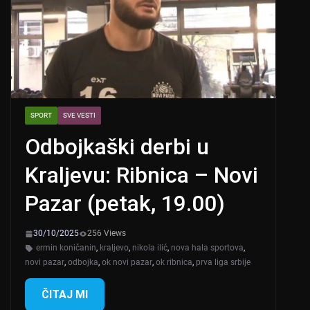
SPORT
SVE VESTI
Odbojkaški derbi u
Kraljevu: Ribnica – Novi
Pazar (petak, 19.00)
30/10/2025
256 Views
ermin koničanin
,
kraljevo
,
nikola ilić
,
nova hala sportova
,
novi pazar
,
odbojka
,
ok novi pazar
,
ok ribnica
,
prva liga srbije
ČITAJ MI