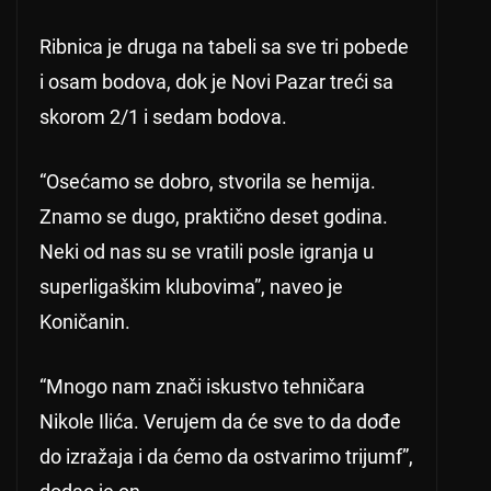
Ribnica je druga na tabeli sa sve tri pobede
i osam bodova, dok je Novi Pazar treći sa
skorom 2/1 i sedam bodova.
“Osećamo se dobro, stvorila se hemija.
Znamo se dugo, praktično deset godina.
Neki od nas su se vratili posle igranja u
superligaškim klubovima”, naveo je
Koničanin.
“Mnogo nam znači iskustvo tehničara
Nikole Ilića. Verujem da će sve to da dođe
do izražaja i da ćemo da ostvarimo trijumf”,