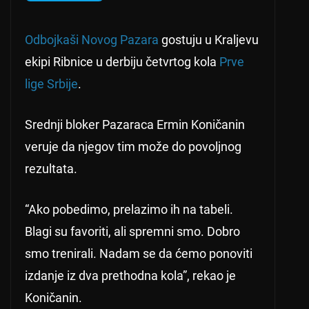
Odbojkaši Novog Pazara
gostuju u Kraljevu
ekipi Ribnice u derbiju četvrtog kola
Prve
lige Srbije
.
Srednji bloker Pazaraca Ermin Koničanin
veruje da njegov tim može do povoljnog
rezultata.
“Ako pobedimo, prelazimo ih na tabeli.
Blagi su favoriti, ali spremni smo. Dobro
smo trenirali. Nadam se da ćemo ponoviti
izdanje iz dva prethodna kola”, rekao je
Koničanin.