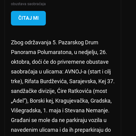
obustava saobraćaja
ČITAJ MI
Zbog održavanja 5. Pazarskog Drum
Panorama Polumaratona, u nedjelju, 26.
oktobra, doći će do privremene obustave
saobraćaja u ulicama: AVNOJ-a (start i cilj
trke), Rifata Burdževića, Sarajevska, Kej 37.
sandžačke divizije, Ćire Ratkovića (most
„Adel“), Borski kej, Kragujevačka, Gradska,
Višegradska, 1. maja i Stevana Nemanje.
Građani se mole da ne parkiraju vozila u
navedenim ulicama i da ih preparkiraju do