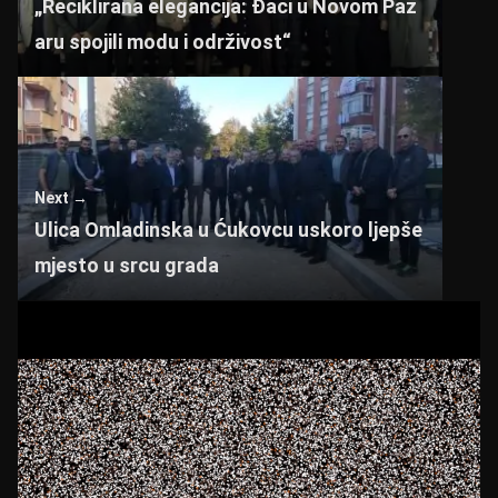
„Reciklirana elegancija: Đaci u Novom Paz
k
aru spojili modu i održivost“
Next →
Ulica Omladinska u Ćukovcu uskoro ljepše
mjesto u srcu grada