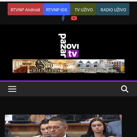
Skip
RTVNP Android
RTVNP iOS
TV UŽIVO
RADIO UŽIVO
to
content