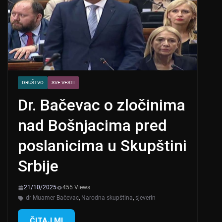
DRUŠTVO
SVE VESTI
Dr. Bačevac o zločinima
nad Bošnjacima pred
poslanicima u Skupštini
Srbije
21/10/2025
455 Views
dr Muamer Bačevac
,
Narodna skupština
,
sjeverin
ČITAJ MI