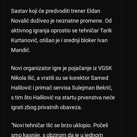
Sastav koji će predvoditi trener Eldan
Novalić doživeo je neznatne promene. Od
aktivnog igranja oprostio se tehničar Tarik
Kurtanović, otišao je i srednji bloker Ivan
Mandić.
Novi organizator igre je pojačanje iz VGSK
Nikola Ilić, a vratili su se korektor Samed
Halilović i primač servisa Sulejman Bekrić,
s tim što Halilović na startu prvenstva neće
igrati zbog privatnih obaveza.
“Novi tehničar Ilić se brzo uklopio. Počeli
smo kasnije, s obzirom da je u jednom