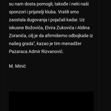
su nam dosta pomogli, takođe i neki naši
sponzori i prijatelji kluba. Vratili smo
zaostala dugovanja i pojačali kadar. Uz
iskusne Božovića, Elvira Zukovića i Aldina
Zoranića, cilj je da afirmišemo odbojkaše iz
našeg grada”, kazao je tim menadžer
Pazaraca Admir Rizvanović.
M. Minić