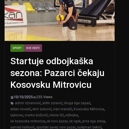
SPORT
SVE VESTI
Startuje odbojkaška
sezona: Pazarci čekaju
Kosovsku Mitrovicu
10/10/2025
255 Views
admir rizvanović
,
aldin zoranić
,
druga liga zapad
,
eldan novalić
,
elvir zuković
,
ivan mandić
,
Kosovska Mitrovica
,
lajkovac
,
marko božović
,
nikola ilić
,
odbojka
,
ok kosovska mitrovica
,
ok novi pazar
,
ok vgsk
,
prva liga srbije
,
samed halilović
,
sportski savez novi pazar
,
sulejman bekrić
,