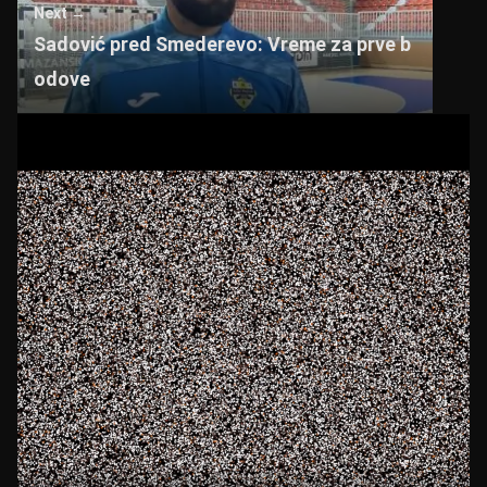
Next →
Sadović pred Smederevo: Vreme za prve b
odove