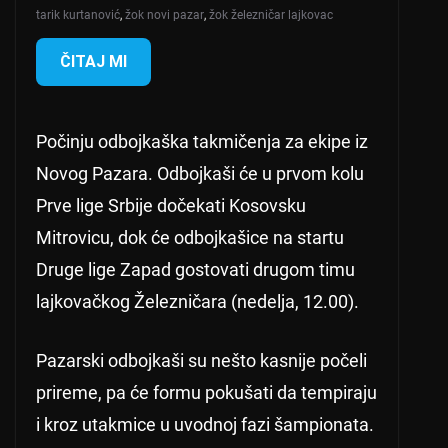
tarik kurtanović
,
žok novi pazar
,
žok železničar lajkovac
ČITAJ MI
Počinju odbojkaška takmičenja za ekipe iz
Novog Pazara. Odbojkaši će u prvom kolu
Prve lige Srbije dočekati Kosovsku
Mitrovicu, dok će odbojkašice na startu
Druge lige Zapad gostovati drugom timu
lajkovačkog Železničara (nedelja, 12.00).
Pazarski odbojkaši su nešto kasnije počeli
prireme, pa će formu pokušati da tempiraju
i kroz utakmice u uvodnoj fazi šampionata.