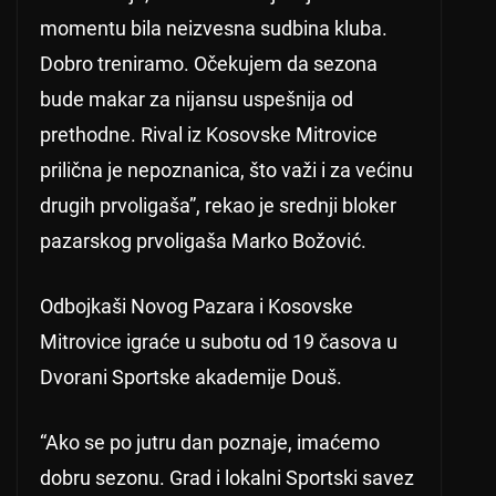
momentu bila neizvesna sudbina kluba.
Dobro treniramo. Očekujem da sezona
bude makar za nijansu uspešnija od
prethodne. Rival iz Kosovske Mitrovice
prilična je nepoznanica, što važi i za većinu
drugih prvoligaša”, rekao je srednji bloker
pazarskog prvoligaša Marko Božović.
Odbojkaši Novog Pazara i Kosovske
Mitrovice igraće u subotu od 19 časova u
Dvorani Sportske akademije Douš.
“Ako se po jutru dan poznaje, imaćemo
dobru sezonu. Grad i lokalni Sportski savez