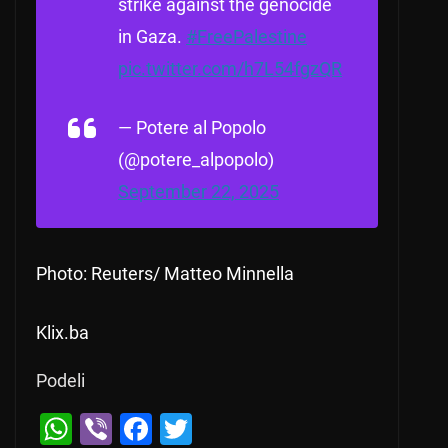
strike against the genocide
in Gaza.
#FreePalestine
pic.twitter.com/h7L54fgzQR
— Potere al Popolo
(@potere_alpopolo)
September 22, 2025
Photo: Reuters/ Matteo Minnella
Klix.ba
Podeli
W
Vi
F
T