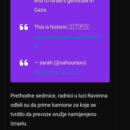
end to Israel’s genocide in
Gaza.
This is historic 🇮🇹🇵🇸
pic.twitter.com/LLs3m4gSm
G
— sarah (@sahouraxo)
September 22, 2025
Prethodne sedmice, radnici u luci Ravenna
odbili su da prime kamione za koje se
tvrdilo da prevoze oružje namijenjeno
Izraelu.