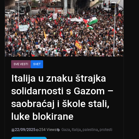
SVE VESTI
SVET
Italija u znaku štrajka
solidarnosti s Gazom –
saobraćaj i škole stali,
luke blokirane
22/09/2025
254 Views
Gaza
,
Italija
,
palestina
,
protesti