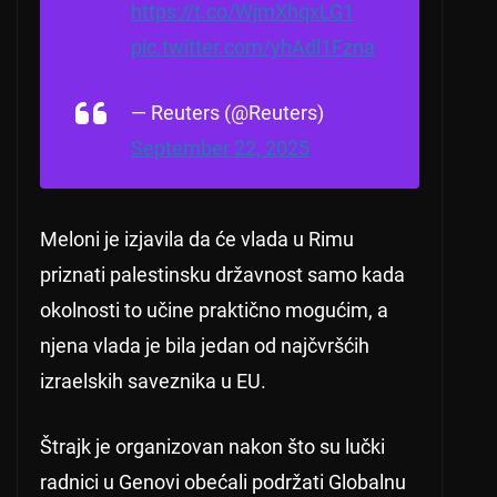
https://t.co/WjmXhqxLG1
pic.twitter.com/yhAdl1Fzna
— Reuters (@Reuters)
September 22, 2025
Meloni je izjavila da će vlada u Rimu
priznati palestinsku državnost samo kada
okolnosti to učine praktično mogućim, a
njena vlada je bila jedan od najčvršćih
izraelskih saveznika u EU.
Štrajk je organizovan nakon što su lučki
radnici u Genovi obećali podržati Globalnu