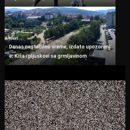
Next →
Danas nestabilno vreme, izdato upozorenj
e: Kiša i pljuskovi sa grmljavinom