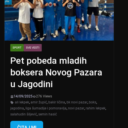
SPORT
SVE VESTI
Pet pobeda mladih
boksera Novog Pazara
u Jagodini
14/09/2025
276 Views
ali lekpek
,
amir župić
,
bakir ličina
,
bk novi pazar
,
boks
,
jagodina
,
liga šumadije i pomoravlja
,
novi pazar
,
rahim lekpek
,
salahudin šiljević
,
semin hasić
ČITAJ MI