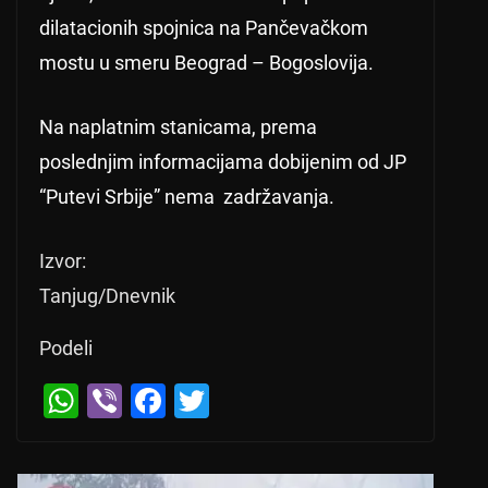
dilatacionih spojnica na Pančevačkom
mostu u smeru Beograd – Bogoslovija.
Na naplatnim stanicama, prema
poslednjim informacijama dobijenim od JP
“Putevi Srbije” nema zadržavanja.
Izvor:
Tanjug/Dnevnik
Podeli
W
Vi
F
T
h
b
a
wi
at
er
c
tt