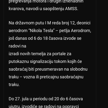
pregrevanja motora i drugih iznenadnih
kvarova, navodi u saopštenju AMSS.
Na državnom putu I M reda broj 12, deonici
aerodrom “Nikola Tesla” – petlja Aerodrom,
još danas od 6 do 18 časova izvode se
radovi na
izradi novih temelja za portale za
putokaznu signalizaciju tokom kojih će
saobraćaj biti preusmeravan na slobodnu
traku – vozna ili preticajnu saobraćajnu
traku.
Do 27. jula u periodu od 20 do 6 časova
ujutru, izvodiće se radovi na popravci