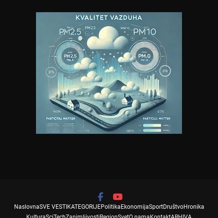
Naslovna
SVE VESTI
KATEGORIJE
Politika
Ekonomija
Sport
Društvo
Hronika
Kultura
SciTech
Zanimljivosti
Region
Svet
O nama
Kontakt
ARHIVA