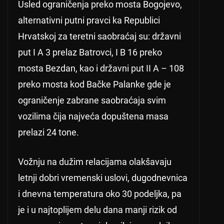
Usled ograničenja preko mosta Bogojevo,
alternativni putni pravci ka Republici
Hrvatskoj za teretni saobraćaj su: državni
put I A 3 prelaz Batrovci, I B 16 preko
mosta Bezdan, kao i državni put II A – 108
preko mosta kod Bačke Palanke gde je
ograničenje zabrane saobraćaja svim
vozilima čija najveća dopuštena masa
prelazi 24 tone.
Vožnju na dužim relacijama olakšavaju
letnji dobri vremenski uslovi, dugodnevnica
i dnevna temperatura oko 30 podeljka, pa
je i u najtoplijem delu dana manji rizik od