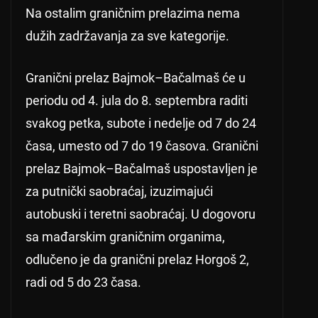
Na ostalim graničnim prelazima nema
dužih zadržavanja za sve kategorije.
Granični prelaz Bajmok–Bačalmaš će u
periodu od 4. jula do 8. septembra raditi
svakog petka, subote i nedelje od 7 do 24
časa, umesto od 7 do 19 časova. Granični
prelaz Bajmok–Bačalmaš uspostavljen je
za putnički saobraćaj, izuzimajući
autobuski i teretni saobraćaj. U dogovoru
sa mađarskim graničnim organima,
odlučeno je da granični prelaz Horgoš 2,
radi od 5 do 23 časa.