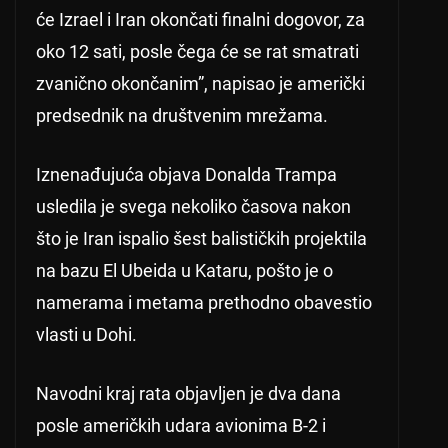
će Izrael i Iran okončati finalni dogovor, za
oko 12 sati, posle čega će se rat smatrati
zvanično okončanim”, napisao je američki
predsednik na društvenim mrežama.
Iznenađujuća objava Donalda Trampa
usledila je svega nekoliko časova nakon
što je Iran ispalio šest balističkih projektila
na bazu El Ubeida u Kataru, pošto je o
namerama i metama prethodno obavestio
vlasti u Dohi.
Navodni kraj rata objavljen je dva dana
posle američkih udara avionima B-2 i