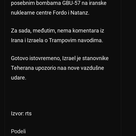
posebnim bombama GBU-57 na iranske
nuklearne centre Fordo i Natanz.
Za sada, međutim, nema komentara iz
Irana i Izraela o Trampovim navodima.
Gotovo istovremeno, Izrael je stanovnike
Teherana upozorio naa nove vazdušne
udare.
Izvor: rts
Podeli