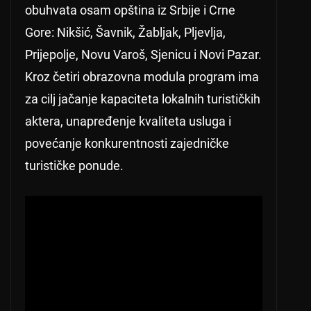
obuhvata osam opština iz Srbije i Crne
Gore: Nikšić, Šavnik, Žabljak, Pljevlja,
Prijepolje, Novu Varoš, Sjenicu i Novi Pazar.
Kroz četiri obrazovna modula program ima
za cilj jačanje kapaciteta lokalnih turističkih
aktera, unapređenje kvaliteta usluga i
povećanje konkurentnosti zajedničke
turističke ponude.