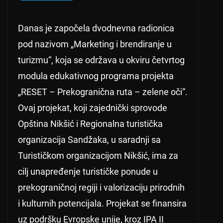
Danas je započela dvodnevna radionica
pod nazivom „Marketing i brendiranje u
turizmu“, koja se održava u okviru četvrtog
modula edukativnog programa projekta
„RESET – Prekogranična ruta – zelene oči“.
Ovaj projekat, koji zajednički sprovode
Opština Nikšić i Regionalna turistička
organizacija Sandžaka, u saradnji sa
Turističkom organizacijom Nikšić, ima za
cilj unapređenje turističke ponude u
prekograničnoj regiji i valorizaciju prirodnih
i kulturnih potencijala. Projekat se finansira
uz podršku Evropske unije, kroz IPA II