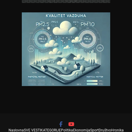
Naslovna
SVE VESTI
KATEGORIJE
Politika
Ekonomija
Sport
Društvo
Hronika