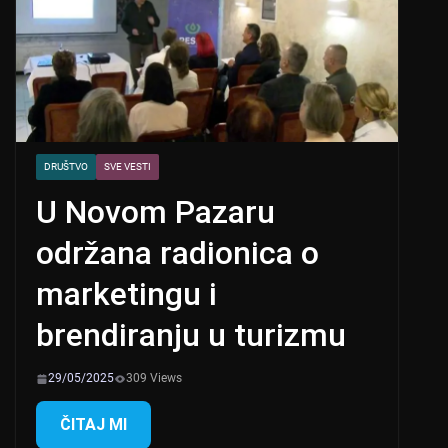
DRUŠTVO
SVE VESTI
U Novom Pazaru
održana radionica o
marketingu i
brendiranju u turizmu
29/05/2025
309 Views
ČITAJ MI