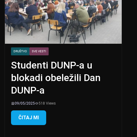
DRUŠTVO
SVE VESTI
Studenti DUNP-a u
blokadi obeležili Dan
DUNP-a
09/05/2025
518 Views
ČITAJ MI