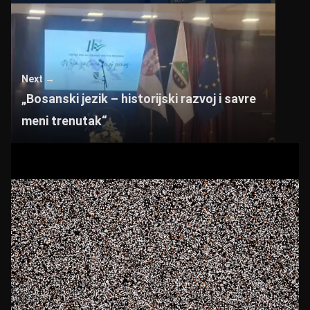
Next →
„Bosanski jezik – historijski razvoj i savre
meni trenutak“