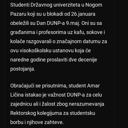
Studenti Državnog univerziteta u Nogom
Pazaru koji su u blokadi od 26.januara
obeležili su Dan DUNP-a 9.maj. Oni su sa
građanima i profesorima uz kafu, sokove i
kolače razgovarali o značajnom datumu za
ovu visokoškolsku ustanovu koja će
naredne godine proslaviti dve decenije
postojanja.
Obraćajući se prisutnima, student Amar
Ličina istakao je važnost DUNP-a za celu
zajednicu ali i žalost zbog nerazumevanja
Rektorskog kolegijuma za studentsku
borbu i njihove zahteve.