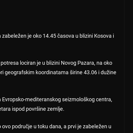
 zabeležen je oko 14.45 časova u blizini Kosova i
otresa lociran je u blizini Novog Pazara, na oko
ri geografskim koordinatama širine 43.06 i dužine
a Evropsko-mediteranskog seizmološkog centra,
etara ispod površine zemlje.
io ovo područje u toku dana, a prvi je zabeležen u