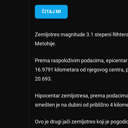
ČITAJ MI
Zemljotres magnitude 3.1 stepeni Rihtera
Metohije.
Prema raspoloživim podacima, epicentar p
16.9791 kilometara od njegovog centra, p
20.693.
Hipocentar zemljotresa, prema podacim
smešten je na dubini od približno 4 kilom
Ovo je drugi jači zemljotres koji je pogod