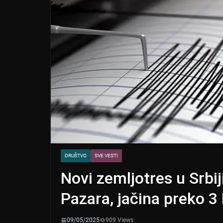
DRUŠTVO
SVE VESTI
Novi zemljotres u Srbi
Pazara, jačina preko 3 
09/05/2025
909 Views