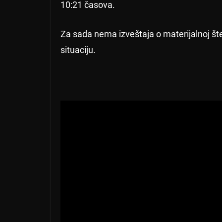
10:21 časova.
Za sada nema izveštaja o materijalnoj šte
situaciju.