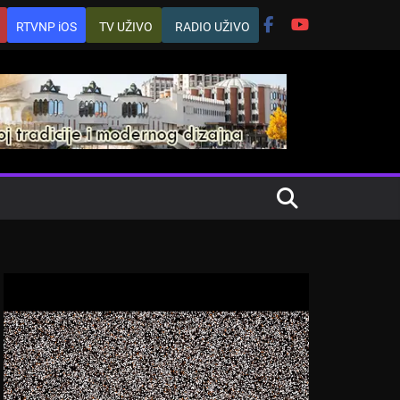
RTVNP iOS
TV UŽIVO
RADIO UŽIVO