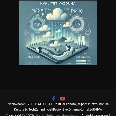
Naslovna
SVE VESTI
KATEGORIJE
Politika
Ekonomija
Sport
Društvo
Hronika
Kultura
SciTech
Zanimljivosti
Region
Svet
O nama
Kontakt
ARHIVA
Copyright © 2026
Radio Televizija Novi Pazar
. All rights reserved.