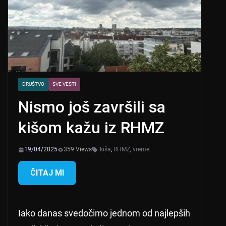
DRUŠTVO
SVE VESTI
Nismo još završili sa
kišom kažu iz RHMZ
19/04/2025
359 Views
kiša
,
RHMZ
,
vreme
ČITAJ MI
Iako danas svedočimo jednom od najlepših