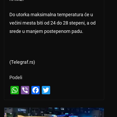
Do utorka maksimalna temperatura će u
većini mesta biti od 24 do 28 stepeni, a od
srede u manjem postepenom padu.
(Telegraf.rs)
Podeli
W
Vi
F
T
h
b
a
wi
at
er
c
tt
s
e
er