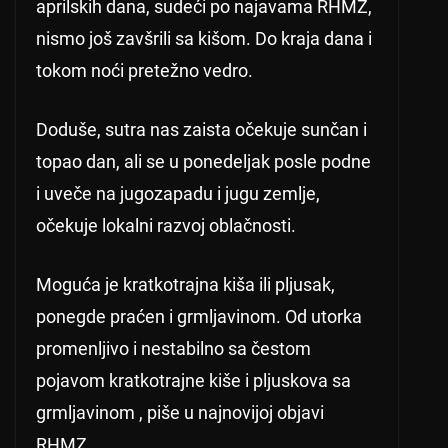
aprilskih dana, sudeći po najavama RHMZ,
nismo još zavšrili sa kišom. Do kraja dana i
tokom noći pretežno vedro.
Doduše, sutra nas zaista očekuje sunčan i
topao dan, ali se u ponedeljak posle podne
i uveče na jugozapadu i jugu zemlje,
očekuje lokalni razvoj oblačnosti.
Moguća je kratkotrajna kiša ili pljusak,
ponegde praćen i grmljavinom. Od utorka
promenljivo i nestabilno sa čestom
pojavom kratkotrajne kiše i pljuskova sa
grmljavinom , piše u najnovijoj objavi
RHMZ.