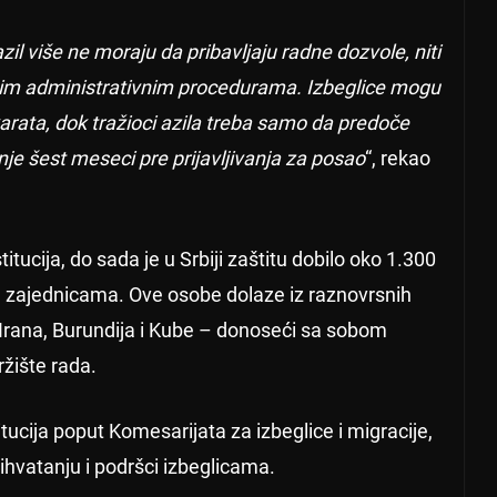
zil više ne moraju da pribavljaju radne dozvole, niti
enim administrativnim procedurama. Izbeglice mogu
karata, dok tražioci azila treba samo da predoče
je šest meseci pre prijavljivanja za posao
“, rekao
ucija, do sada je u Srbiji zaštitu dobilo oko 1.300
im zajednicama. Ove osobe dolaze iz raznovrsnih
, Irana, Burundija i Kube – donoseći sa sobom
ržište rada.
tucija poput Komesarijata za izbeglice i migracije,
ihvatanju i podršci izbeglicama.