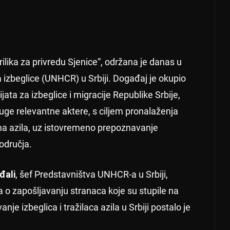
ilika za privredu Sjenice“, održana je danas u
a izbeglice (UNHCR) u Srbiji. Događaj je okupio
ata za izbeglice i migracije Republike Srbije,
druge relevantne aktere, s ciljem pronalaženja
ma azila, uz istovremeno prepoznavanje
područja.
đali
, šef Predstavništva UNHCR-a u Srbiji,
o zapošljavanju stranaca koje su stupile na
je izbeglica i tražilaca azila u Srbiji postalo je