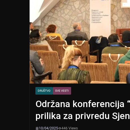
DRUŠTVO
SVE VESTI
Održana konferencija “
prilika za privredu Sjen
10/04/2025
446 Views