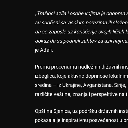
„
Tražioci azila i osobe kojima je odobren a
su suočeni sa visokim porezima ili slož
da se zaposle uz korišćenje svojih ličnih 
dokaz da su podneli zahtev za azil najman
je Ađali.
Prema procenama nadležnih državnih instit
izbeglica, koje aktivno doprinose lokaln
sredina – iz Ukrajine, Avganistana, Sirije
različite veštine, znanja i perspektive na t
Opština Sjenica, uz podršku državnih insti
pokazala je inspirativnu posvećenost u pr