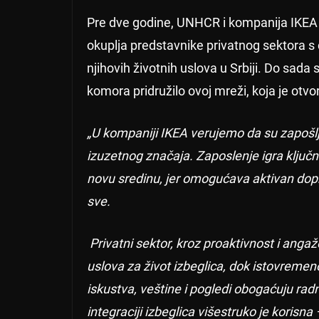
Pre dve godine, UNHCR i kompanija IKEA S
okuplja predstavnike privatnog sektora s c
njihovih životnih uslova u Srbiji. Do sada 
komora pridružilo ovoj mreži, koja je otv
„
U kompaniji IKEA verujemo da su zapošlja
izuzetnog značaja. Zaposlenje igra ključn
novu sredinu, jer omogućava aktivan dopr
sve.
Privatni sektor, kroz proaktivnost i anga
uslova za život izbeglica, dok istovremen
iskustva, veštine i pogledi obogaćuju radn
integraciji izbeglica višestruko je korisna