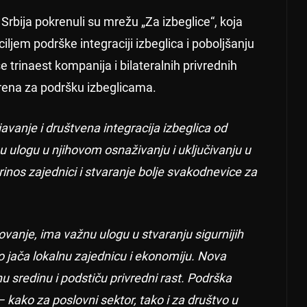
rbija pokrenuli su mrežu „Za izbeglice“, koja
iljem podrške integraciji izbeglica i poboljšanju
se trinaest kompanija i bilateralnih privrednih
orena za podršku izbeglicama.
vanje i društvena integracija izbeglica od
u ulogu u njihovom osnaživanju i uključivanju u
inos zajednici i stvaranje bolje svakodnevice za
žovanje, ima važnu ulogu u stvaranju sigurnijih
o jača lokalnu zajednicu i ekonomiju. Nova
u sredinu i podstiču privredni rast. Podrška
 – kako za poslovni sektor, tako i za društvo u