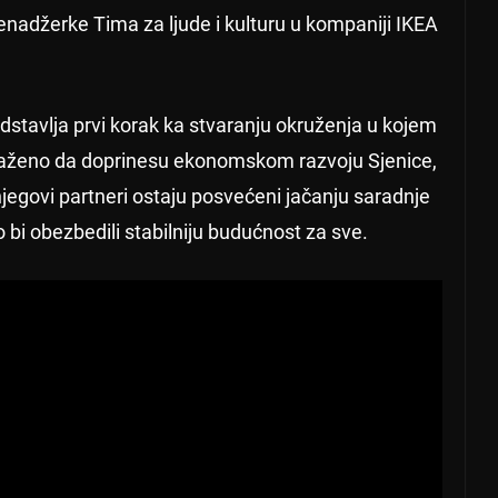
menadžerke Tima za ljude i kulturu u kompaniji IKEA
tavlja prvi korak ka stvaranju okruženja u kojem
 osnaženo da doprinesu ekonomskom razvoju Sjenice,
egovi partneri ostaju posvećeni jačanju saradnje
 bi obezbedili stabilniju budućnost za sve.