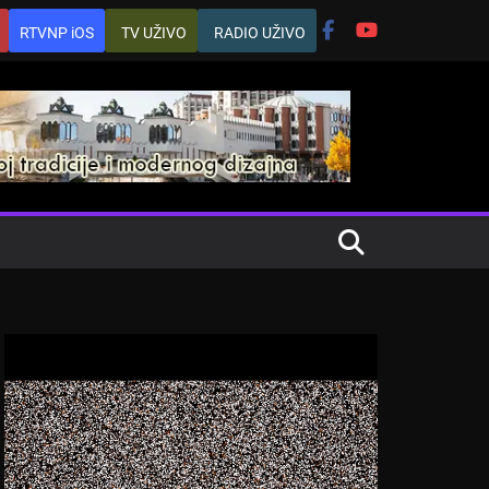
RTVNP iOS
TV UŽIVO
RADIO UŽIVO