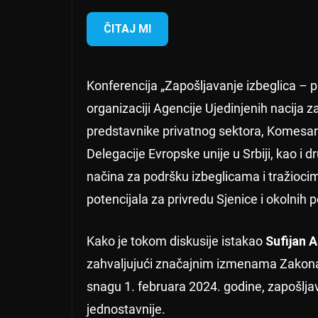
ČITAJ MI
Konferencija „Zapošljavanje izbeglica – pr
organizaciji Agencije Ujedinjenih nacija z
predstavnike privatnog sektora, Komesarij
Delegacije Evropske unije u Srbiji, kao i 
načina za podršku izbeglicama i tražioci
potencijala za privredu Sjenice i okolnih 
Kako je tokom diskusije istakao
Sufijan A
zahvaljujući značajnim izmenama Zakona 
snagu 1. februara 2024. godine, zapošljavan
jednostavnije.