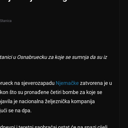
Stanica
tanici u Osnabruecku za koje se sumnja da su iz
abrueck na sjeverozapadu
Njemačke
zatvorena je u
akon što su pronađene četiri bombe za koje se
javila je nacionalna željeznička kompanija
ući se na dpa.
vni i teretni saobraćaj ostat će na snazi ​​cijeli