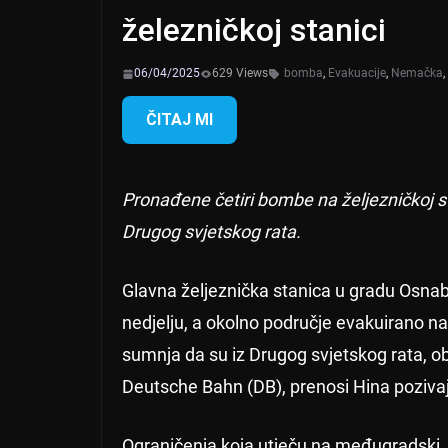
železničkoj stanici
06/04/2025
629 Views
bomba
,
Evakuacije
,
Nemačka
,
ČITAJ MI
Pronađene četiri bombe na željezničkoj s
Drugog svjetskog rata.
Glavna željeznička stanica u gradu Osn
nedjelju, a okolno područje evakuirano n
sumnja da su iz Drugog svjetskog rata, ob
Deutsche Bahn (DB), prenosi Hina pozivaj
Ograničenja koja utječu na međugradski, dne