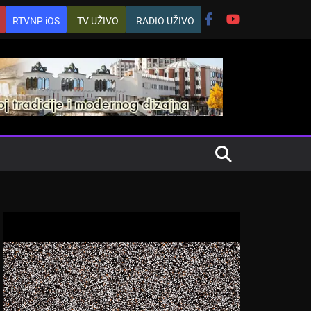
RTVNP iOS
TV UŽIVO
RADIO UŽIVO