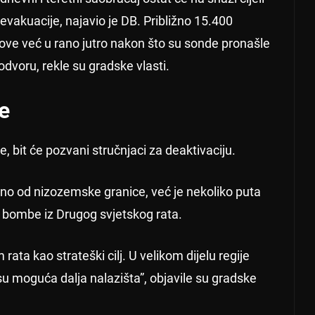
 evakuacije, najavio je DB. Približno 15.400
ove već u rano jutro nakon što su sonde pronašle
voru, rekle su gradske vlasti.
e
 bit će pozvani stručnjaci za deaktivaciju.
očno od nizozemske granice, već je nekoliko puta
bombe iz Drugog svjetskog rata.
ta kao strateški cilj. U velikom dijelu regije
 su moguća dalja nalazišta”, objavile su gradske