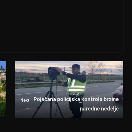
g
Pojačana policijska kontrola brzine
Next
→
naredne nedelje