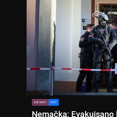
SVE VESTI
SVET
Nemačka: Evakuisano h