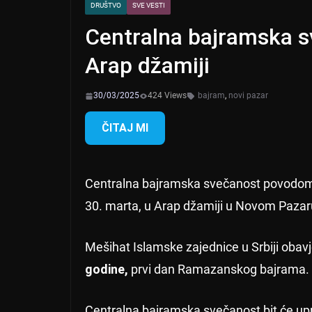
DRUŠTVO
SVE VESTI
Centralna bajramska s
Arap džamiji
30/03/2025
424 Views
bajram
,
novi pazar
ČITAJ MI
Centralna bajramska svečanost povodom
30. marta, u Arap džamiji u Novom Pazaru,
Mešihat Islamske zajednice u Srbiji obavj
godine,
prvi dan Ramazanskog bajrama.
Centralna bajramska svečanost bit će upr