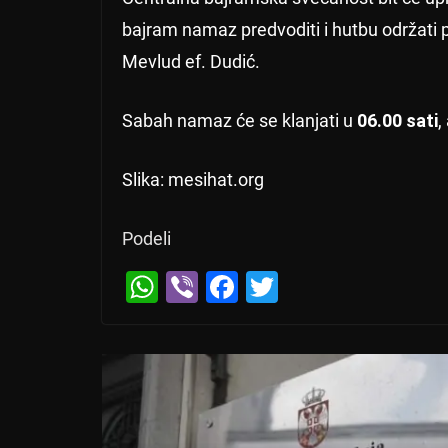
bajram namaz predvoditi i hutbu održati 
Mevlud ef. Dudić.
Sabah namaz će se klanjati u
06.00 sati
,
Slika: mesihat.org
Podeli
W
Vi
F
T
h
b
a
wi
at
er
c
tt
s
e
er
A
b
p
o