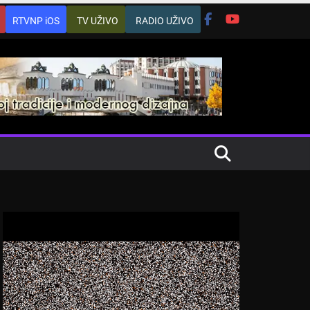
RTVNP iOS
TV UŽIVO
RADIO UŽIVO