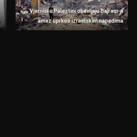
Vjernici u Palestini obavljaju Bajram-n
Nex
t →
amaz uprkos izraelskim napadima