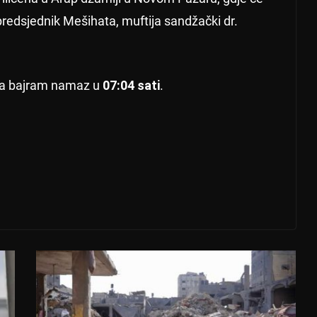
predsjednik Mešihata, muftija sandžački dr.
 a bajram namaz u
07:04 sati
.