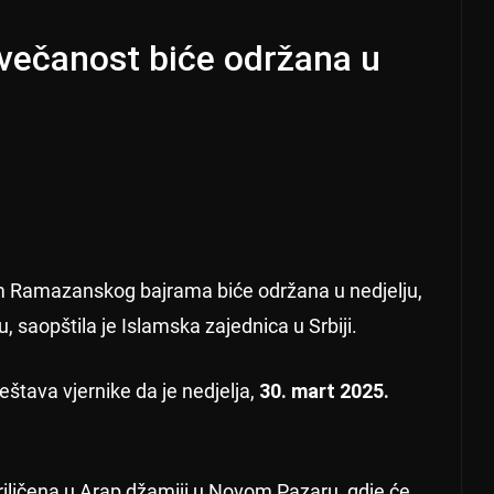
večanost biće održana u
 Ramazanskog bajrama biće održana u nedjelju,
 saopštila je Islamska zajednica u Srbiji.
eštava vjernike da je nedjelja,
30. mart 2025.
iličena u Arap džamiji u Novom Pazaru, gdje će