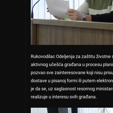
Rukovodilac Odeljenja za zaštitu životne 
aktivnog učešća građana u procesu planira
pozvao sve zainteresovane koji nisu prisu
dostave u pisanoj formi ili putem elektron
je da se, uz saglasnost resornog ministars
realizuje u interesu svih građana.