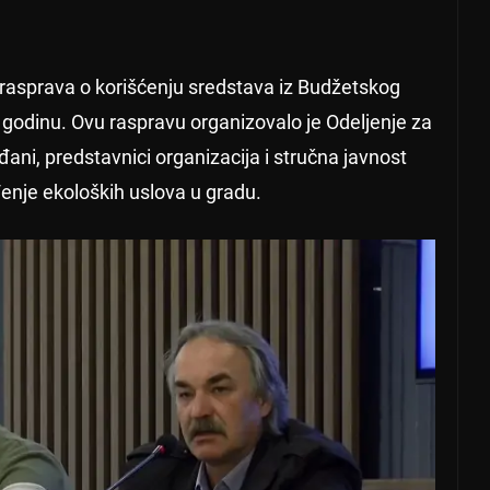
asprava o korišćenju sredstava iz Budžetskog
 godinu. Ovu raspravu organizovalo je Odeljenje za
ađani, predstavnici organizacija i stručna javnost
đenje ekoloških uslova u gradu.