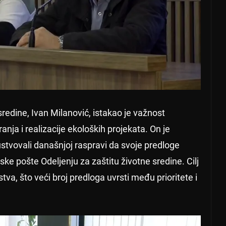
sredine, Ivan Milanović, istakao je važnost
nja i realizacije ekoloških projekata. On je
stvovali današnjoj raspravi da svoje predloge
ske pošte Odeljenju za zaštitu životne sredine. Cilj
tva, što veći broj predloga uvrsti među prioritete i