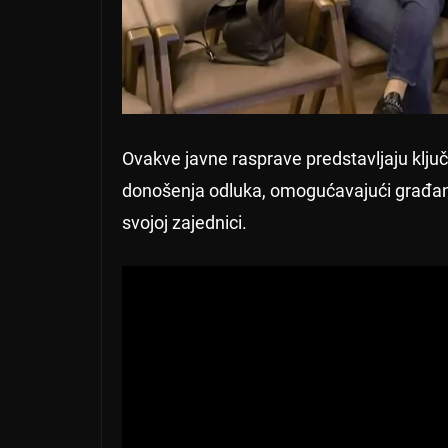
Ovakve javne rasprave predstavljaju klju
donošenja odluka, omogućavajući građanim
svojoj zajednici.