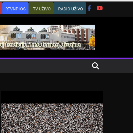
RTVNP iOS
TV UŽIVO
RADIO UŽIVO