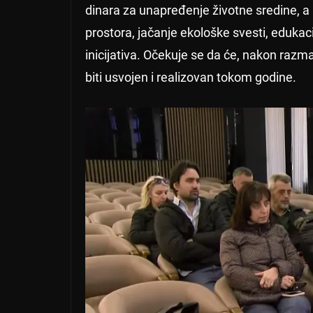
dinara za unapređenje životne sredine, a
prostora, jačanje ekološke svesti, edukaci
inicijativa. Očekuje se da će, nakon razm
biti usvojen i realizovan tokom godine.