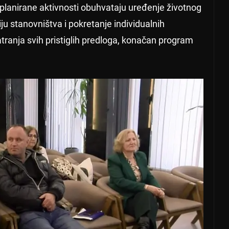
 planirane aktivnosti obuhvataju uređenje životnog
ju stanovništva i pokretanje individualnih
atranja svih pristiglih predloga, konačan program