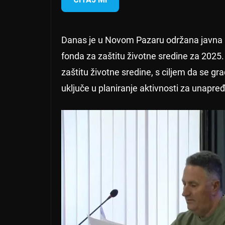
Danas je u Novom Pazaru održana javna r
fonda za zaštitu životne sredine za 2025.
zaštitu životne sredine, s ciljem da se gr
uključe u planiranje aktivnosti za unapre