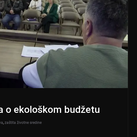
va o ekološkom budžetu
va
,
zaštita životne sredine