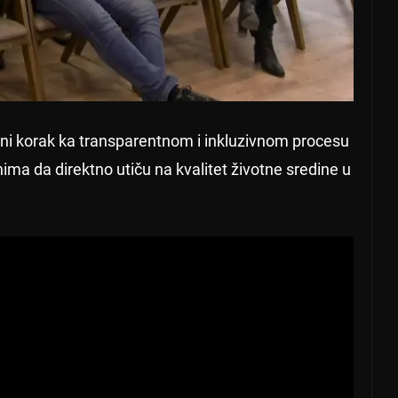
čni korak ka transparentnom i inkluzivnom procesu
a da direktno utiču na kvalitet životne sredine u