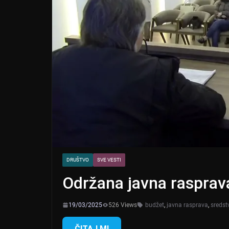
DRUŠTVO
SVE VESTI
Održana javna raspra
19/03/2025
526 Views
budžet
,
javna rasprava
,
sredst
ČITAJ MI