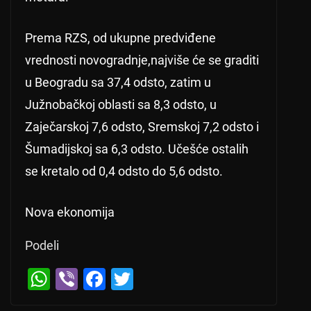
Prema RZS, od ukupne predviđene
vrednosti novogradnje,najviše će se graditi
u Beogradu sa 37,4 odsto, zatim u
Južnobačkoj oblasti sa 8,3 odsto, u
Zaječarskoj 7,6 odsto, Sremskoj 7,2 odsto i
Šumadijskoj sa 6,3 odsto. Učešće ostalih
se kretalo od 0,4 odsto do 5,6 odsto.
Nova ekonomija
Podeli
W
Vi
F
T
h
b
a
wi