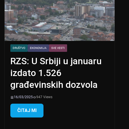
DRUŠTVO
EKONOMIJA
SVE VESTI
RZS: U Srbiji u januaru
izdato 1.526
građevinskih dozvola
16/03/2025
947 Views
ČITAJ MI