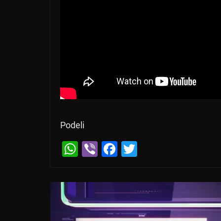
Podeli
W
Vi
F
T
h
b
a
wi
at
er
c
tt
s
e
er
A
b