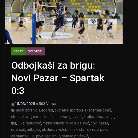
SPORT
SVE VESTI
Odbojkaši za brigu:
Novi Pazar – Spartak
0:3
15/03/2025
563 Views
aldin zoranić
,
Beograd
,
dvorana sportske akademije douš
,
elvir zuković
,
ermin koničanin
,
ivan glavinić
,
kraljevo
,
kup srbije
,
ljig
,
luka radulović
,
mirko vulović
,
nikola gajević
,
novi pazar
,
novi sad
,
odbojka
,
ok dunav volej
,
ok laki star
,
ok novi pazar
,
ok spartak ljig
,
prva liga srbije
,
samed prušević
,