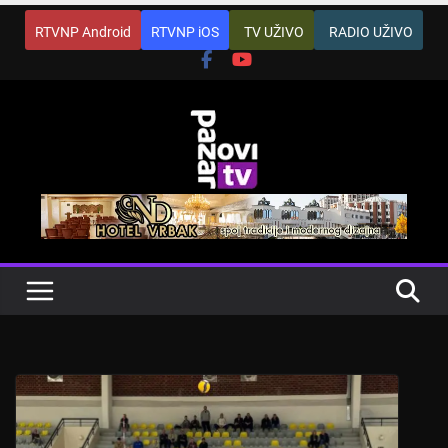
Skip
RTVNP Android
RTVNP iOS
TV UŽIVO
RADIO UŽIVO
to
content