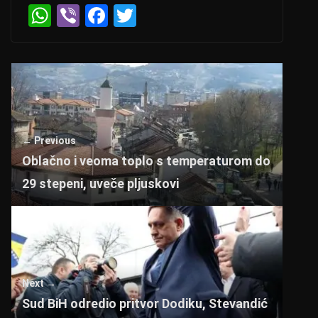
W
Vi
F
T
h
b
a
wi
at
er
c
tt
s
e
er
A
b
p
o
← Previous
p
o
Oblačno i veoma toplo s temperaturom do
k
29 stepeni, uveče pljuskovi
Next →
Sud BiH odredio pritvor Dodiku, Stevandić