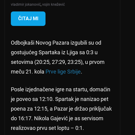
vladimir jokanović
,
vojin knežević
ČITAJ MI
Odbojkaši Novog Pazara izgubili su od
gostujućeg Spartaka iz Ljiga sa 0:3 u
setovima (20:25, 27:29, 23:25), u prvom
meču 21. kola
Prve lige Srbije
.
Posle izjednačene igre na startu, domaćin
je poveo sa 12:10. Spartak je nanizao pet
poena za 12:15, a Pazar je držao priključak
do 16:17. Nikola Gajević je as servisom
realizovao prvu set loptu – 0:1.