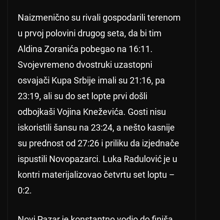
Naizmenično su rivali gospodarili terenom
u prvoj polovini drugog seta, da bi tim
Aldina Zoranića pobegao na 16:11.
Svojevremeno dvostruki uzastopni
osvajači Kupa Srbije imali su 21:16, pa
23:19, ali su do set lopte prvi došli
odbojkaši Vojina Kneževića. Gosti nisu
iskoristili šansu na 23:24, a nešto kasnije
su prednost od 27:26 i priliku da izjednače
ispustili Novopazarci. Luka Radulović je u
kontri materijalizovao četvrtu set loptu –
0:2.
Novi Pazar je konstantno vodio do finiša