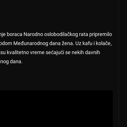
nje boraca Narodno oslobodilačkog rata pripremilo
ovodom Međunarodnog dana žena. Uz kafu i kolače,
e su kvalitetno vreme sećajući se nekih davnih
jnog dana.