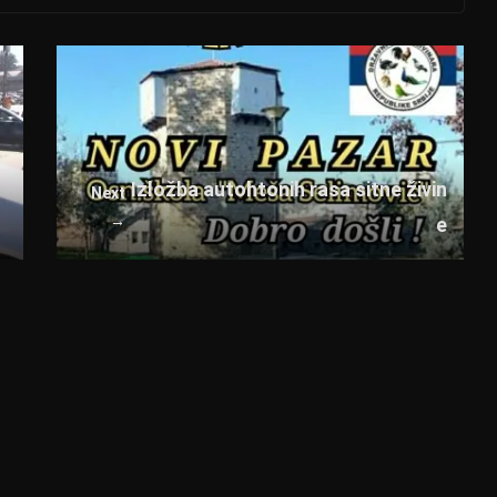
Izložba autohtonih rasa sitne živin
Next
→
e