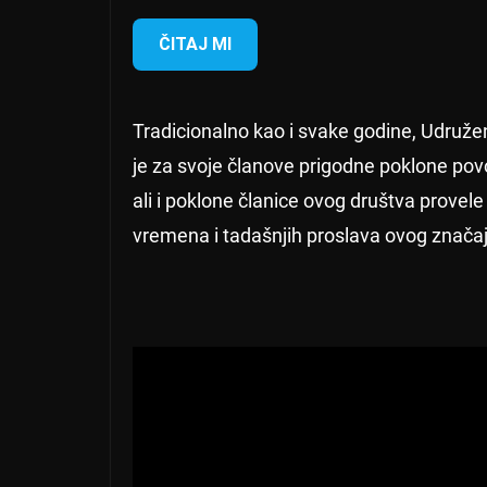
ČITAJ MI
Tradicionalno kao i svake godine, Udruže
je za svoje članove prigodne poklone p
ali i poklone članice ovog društva provel
vremena i tadašnjih proslava ovog znača