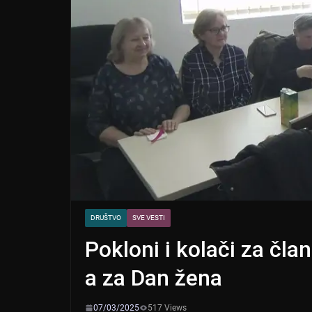
DRUŠTVO
SVE VESTI
Pokloni i kolači za čl
a za Dan žena
07/03/2025
517 Views