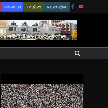
RTVNP iOS
TV UŽIVO
RADIO UŽIVO