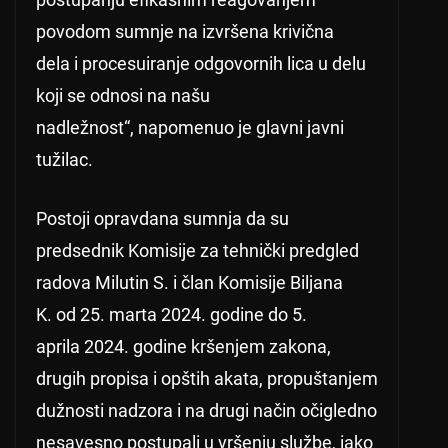
povodom sumnje na izvršena krivična
dela i procesuiranje odgovornih lica u delu
koji se odnosi na našu
nadležnost“, napomenuo je glavni javni
tužilac.
Postoji opravdana sumnja da su
predsednik Komisije za tehnički predgled
radova Milutin S. i član Komisije Biljana
K. od 25. marta 2024. godine do 5.
aprila 2024. godine kršenjem zakona,
drugih propisa i opštih akata, propuštanjem
dužnosti nadzora i na drugi način očigledno
nesavesno postupali u vršenju službe, iako