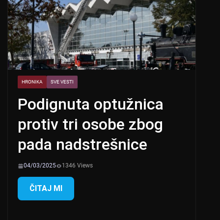
HRONIKA
SVE VESTI
Podignuta optužnica
protiv tri osobe zbog
pada nadstrešnice
04/03/2025
1346 Views
ČITAJ MI