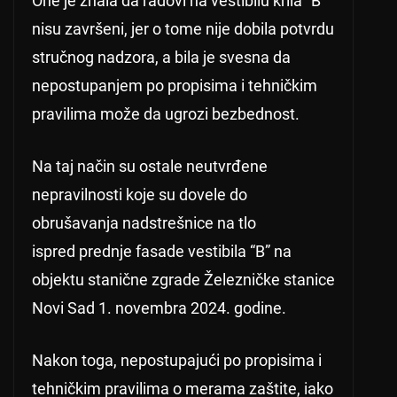
One je znala da radovi na vestibilu krila “B”
nisu završeni, jer o tome nije dobila potvrdu
stručnog nadzora, a bila je svesna da
nepostupanjem po propisima i tehničkim
pravilima može da ugrozi bezbednost.
Na taj način su ostale neutvrđene
nepravilnosti koje su dovele do
obrušavanja nadstrešnice na tlo
ispred prednje fasade vestibila “B” na
objektu stanične zgrade Železničke stanice
Novi Sad 1. novembra 2024. godine.
Nakon toga, nepostupajući po propisima i
tehničkim pravilima o merama zaštite, iako