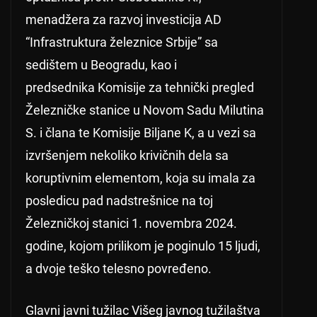
menadžera za razvoj investicija AD
“Infrastruktura železnice Srbije” sa
sedištem u Beogradu, kao i
predsednika Komisije za tehnički pregled
Železničke stanice u Novom Sadu Milutina
S. i člana te Komisije Biljane K, a u vezi sa
izvršenjem nekoliko krivičnih dela sa
koruptivnim elementom, koja su imala za
posledicu pad nadstrešnice na toj
Železničkoj stanici 1. novembra 2024.
godine, kojom prilikom je poginulo 15 ljudi,
a dvoje teško telesno povređeno.
Glavni javni tužilac Višeg javnog tužilaštva