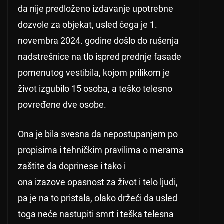
da nije predloženo izdavanje upotrebne
dozvole za objekat, usled čega je 1.
novembra 2024. godine došlo do rušenja
nadstrešnice na tlo ispred prednje fasade
pomenutog vestibila, kojom prilikom je
život izgubilo 15 osoba, a teško telesno
povređene dve osobe.
Ona je bila svesna da nepostupanjem po
propisima i tehničkim pravilima o merama
zaštite da doprinese i tako i
ona izazove opasnost za život i telo ljudi,
pa je na to pristala, olako držeći da usled
toga neće nastupiti smrt i teška telesna