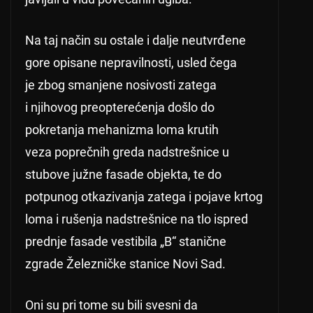
Na taj način su ostale i dalje neutvrđene
gore opisane nepravilnosti, usled čega
je zbog smanjene nosivosti zatega
i njihovog preopterećenja došlo do
pokretanja mehanizma loma krutih
veza poprečnih greda nadstrešnice u
stubove južne fasade objekta, te do
potpunog otkazivanja zatega i pojave krtog
loma i rušenja nadstrešnice na tlo ispred
prednje fasade vestibila „B“ stanične
zgrade Železničke stanice Novi Sad.
Oni su pri tome su bili svesni da