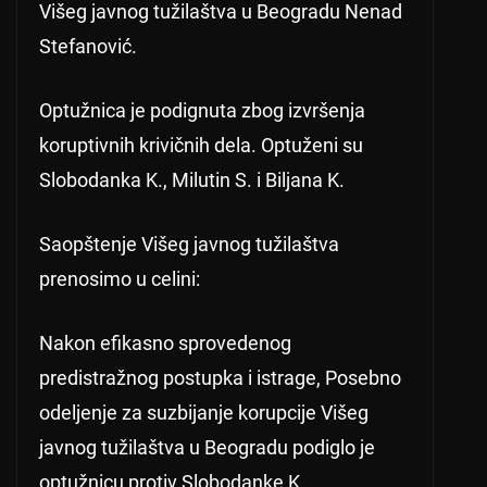
Višeg javnog tužilaštva u Beogradu Nenad
Stefanović.
Optužnica je podignuta zbog izvršenja
koruptivnih krivičnih dela. Optuženi su
Slobodanka K., Milutin S. i Biljana K.
Saopštenje Višeg javnog tužilaštva
prenosimo u celini:
Nakon efikasno sprovedenog
predistražnog postupka i istrage, Posebno
odeljenje za suzbijanje korupcije Višeg
javnog tužilaštva u Beogradu podiglo je
optužnicu protiv Slobodanke K.,