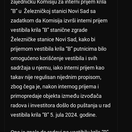
zajedničku Komisiju za interni prijem krila
“B” u Železničkoj stanici Novi Sad sa
zadatkom da Komisija izvrši interni prijem
vestibila krila “B” stanične zgrade
Železničke stanice Novi Sad, kako bi
prijemom vestibila krila “B” putnicima bilo
omogućeno korišćenje vestibila i svih
sadržaja u njemu, iako interni prijem kao
takav nije regulisan nijednim propisom,
zbog čega je, nakon internog prijema i
primopredaje objekta između izvođača
radova i investitora došlo do puštanja u rad
vestibila krila “B” 5. jula 2024. godine.