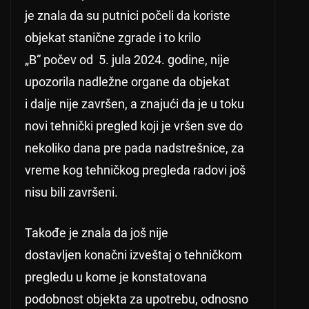
je znala da su putnici počeli da koriste
objekat stanične zgrade i to krilo
„B“ počev od 5. jula 2024. godine, nije
upozorila nadležne organe da objekat
i dalje nije završen, a znajući da je u toku
novi tehnički pregled koji je vršen sve do
nekoliko dana pre pada nadstrešnice, za
vreme kog tehničkog pregleda radovi još
nisu bili završeni.
Takođe je znala da još nije
dostavljen konačni izveštaj o tehničkom
pregledu u kome je konstatovana
podobnost objekta za upotrebu, odnosno