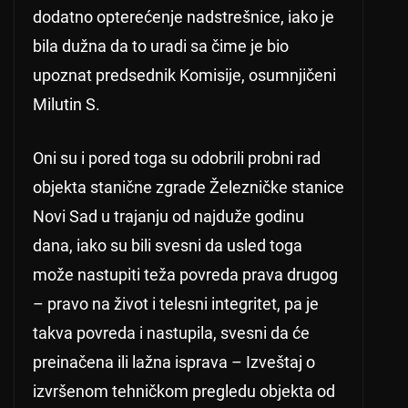
dodatno opterećenje nadstrešnice, iako je
bila dužna da to uradi sa čime je bio
upoznat predsednik Komisije, osumnjičeni
Milutin S.
Oni su i pored toga su odobrili probni rad
objekta stanične zgrade Železničke stanice
Novi Sad u trajanju od najduže godinu
dana, iako su bili svesni da usled toga
može nastupiti teža povreda prava drugog
– pravo na život i telesni integritet, pa je
takva povreda i nastupila, svesni da će
preinačena ili lažna isprava – Izveštaj o
izvršenom tehničkom pregledu objekta od