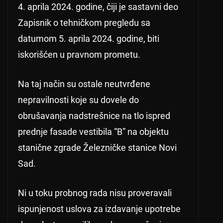
4. aprila 2024. godine, čiji je sastavni deo
Zapisnik o tehničkom pregledu sa
datumom 5. aprila 2024. godine, biti
iskorišćen u pravnom prometu.
Na taj način su ostale neutvrđene
nepravilnosti koje su dovele do
obrušavanja nadstrešnice na tlo ispred
prednje fasade vestibila “B” na objektu
stanične zgrade Železničke stanice Novi
Sad.
Ni u toku probnog rada nisu proveravali
ispunjenost uslova za izdavanje upotrebe