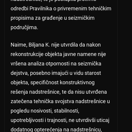
odredbi Pravilnika o privremenim tehničkim
propisima za građenje u seizmičkim
područjima.
Naime, Biljana K. nije utvrdila da nakon
rekonstrukcije objekta javne namene nije
vršena analiza otpornosti na seizmička
dejstva, posebno imajući u vidu starost
objekta, specifičnost konstruktivnog
rešenja nadstrešnice, te da nisu utvrđena
zatečena tehnička svojstva nadstrešnice u
pogledu nosivosti, stabilnosti,
upotrebljivosti i trajnosti, ne utvrdivši uticaj
dodatnog opterećenja na nadstrešnicu,