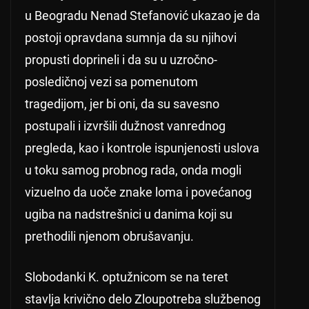
u Beogradu Nenad Stefanović ukazao je da
postoji opravdana sumnja da su njihovi
propusti doprineli i da su u uzročno-
posledičnoj vezi sa pomenutom
tragedijom, jer bi oni, da su savesno
postupali i izvršili dužnost vanrednog
pregleda, kao i kontrole ispunjenosti uslova
u toku samog probnog rada, onda mogli
vizuelno da uoče znake loma i povećanog
ugiba na nadstrešnici u danima koji su
prethodili njenom obrušavanju.
Slobodanki K. optužnicom se na teret
stavlja krivično delo Zloupotreba službenog