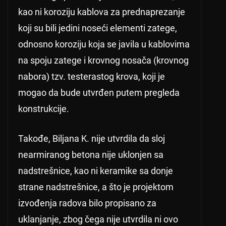
kao ni koroziju kablova za prednaprezanje
koji su bili jedini noseći elementi zatege,
odnosno koroziju koja se javila u kablovima
na spoju zatege i krovnog nosača (krovnog
nabora) tzv. testerastog krova, koji je
mogao da bude utvrđen putem pregleda
konstrukcije.
Takođe, Biljana K. nije utvrdila da sloj
nearmiranog betona nije uklonjen sa
nadstrešnice, kao ni keramike sa donje
strane nadstrešnice, a što je projektom
izvođenja radova bilo propisano za
uklanjanje, zbog čega nije utvrdila ni ovo