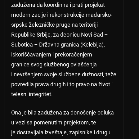
zadužena da koordinira i prati projekat
modernizacije i rekonstrukcije mađarsko-
srpske železničke pruge na teritoriji
Republike Srbije, za deonicu Novi Sad –
Subotica – Državna granica (Kelebija),
iskorišćavanjem i prekoračenjem
granice svog službenog ovlašćenja
i nevršenjem svoje službene dužnosti, teže
povredila prava drugih i to pravo na život i
telesni integritet.
Ona je bila zadužena za donošenje odluka
u vezi sa pomenutim projektom, te
je dostavljala izveštaje, zapisnike i drugu