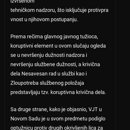
izvršenom
tehničkom nadzoru, što isključuje protivpra
vnost u njihovom postupanju.
Prema rečima glavnog javnog tužioca,
koruptivni element u ovom slučaju ogleda
se u nevršenju dužnosti nadzora i
nevršenju službene dužnosti, a krivična
dela Nesavesan rad u službi kao i
Zloupotreba službenog položaja
predstavljaju tzv. koruptivna krivična dela.
Sa druge strane, kako je objasnio, VJT u
Novom Sadu je u svom predmetu podiglo
optužnicu protiv drugih okrivljenih lica za