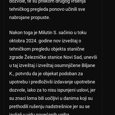
dozvole, te su prilikom drugog vršenja
tehničkog pregleda ponovo učinili sve
nabrojane propuste.
Nakon toga je Milutin S. sačinio u toku
oktobra 2024. godine nov izveštaj o
tehničkom pregledu objekta stanične
zgrade Železničke stanice Novi Sad, unevši
u taj izveštaj i izveštaj osumnjičene Biljane
K., potvrdu da je objekat podoban za
upotrebu i predloživši izdavanje upotrebne
dozvole, iako za to nisu ispunjeni uslovi, jer
su znaci loma bili uočljivi u danima koji su
prethodili rušenju nadstrešnice jer su se
javljali u vidu povećanih ugiba.