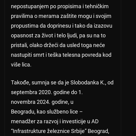
nepostupanjem po propisima i tehničkim
pravilima o merama zaštite mogu i svojim
propustima da doprinesu i tako da izazovu
opasnost za život i telo ljudi, pa su na to
pristali, olako držeći da usled toga neće
nastupiti smrt i teška telesna povreda kod
više lica.
Takođe, sumnja se da je Slobodanka K., od
septembra 2020. godine do 1.
novembra 2024. godine, u
Beogradu, kao službeno lice –
menadžer za razvoj i investicije u AD
“Infrastrukture železnice Srbije” Beograd,