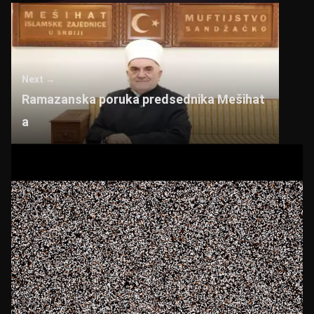
Next →
Ramazanska poruka predsednika Mešihat
a