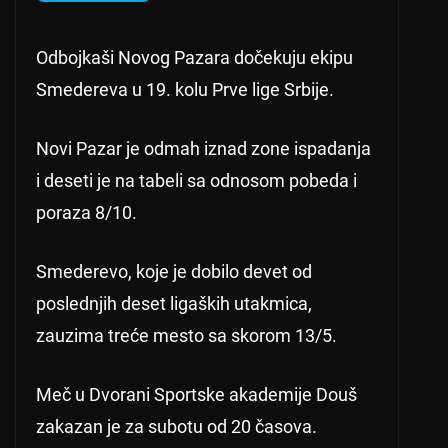
Odbojkaši Novog Pazara dočekuju ekipu
Smedereva u 19. kolu Prve lige Srbije.
Novi Pazar je odmah iznad zone ispadanja
i deseti je na tabeli sa odnosom pobeda i
poraza 8/10.
Smederevo, koje je dobilo devet od
poslednjih deset ligaških utakmica,
zauzima treće mesto sa skorom 13/5.
Meč u Dvorani Sportske akademije Douš
zakazan je za subotu od 20 časova.