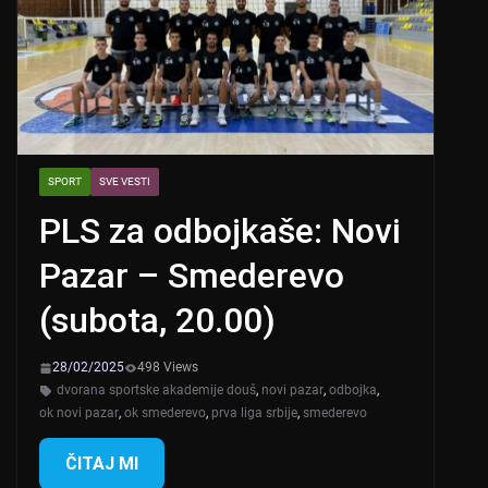
SPORT
SVE VESTI
PLS za odbojkaše: Novi
Pazar – Smederevo
(subota, 20.00)
28/02/2025
498 Views
dvorana sportske akademije douš
,
novi pazar
,
odbojka
,
ok novi pazar
,
ok smederevo
,
prva liga srbije
,
smederevo
ČITAJ MI