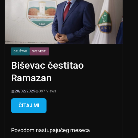
DRUŠTVO
SVE VESTI
Biševac čestitao
Ramazan
28/02/2025
397 Views
ČITAJ MI
Povodom nastupajućeg meseca