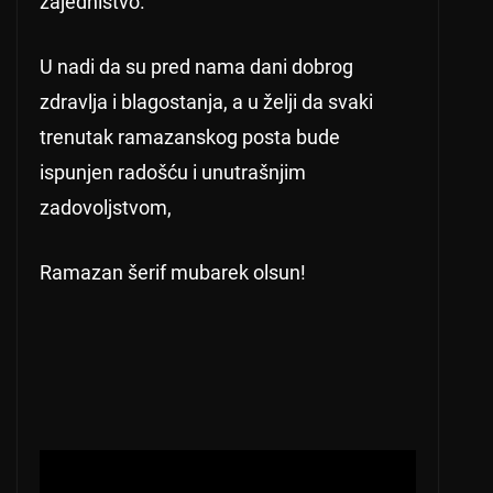
zajedništvo.
U nadi da su pred nama dani dobrog
zdravlja i blagostanja, a u želji da svaki
trenutak ramazanskog posta bude
ispunjen radošću i unutrašnjim
zadovoljstvom,
Ramazan šerif mubarek olsun!