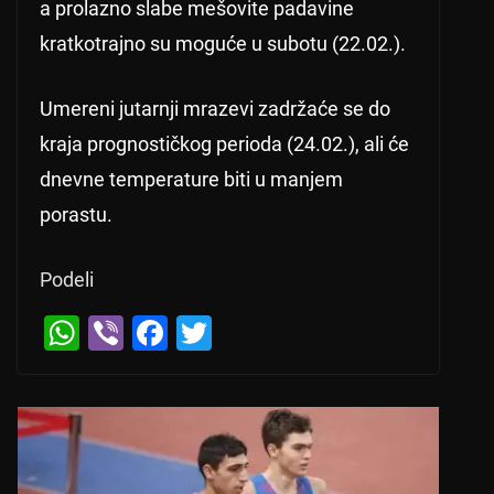
a prolazno slabe mešovite padavine
kratkotrajno su moguće u subotu (22.02.).
Umereni jutarnji mrazevi zadržaće se do
kraja prognostičkog perioda (24.02.), ali će
dnevne temperature biti u manjem
porastu.
Podeli
W
Vi
F
T
h
b
a
wi
at
er
c
tt
s
e
er
A
b