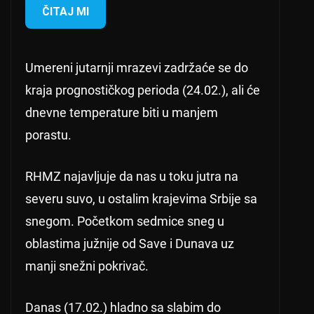
ČITAJ MI
Umereni jutarnji mrazevi zadržaće se do
kraja prognostičkog perioda (24.02.), ali će
dnevne temperature biti u manjem
porastu.
RHMZ najavljuje da nas u toku jutra na
severu suvo, u ostalim krajevima Srbije sa
snegom. Početkom sedmice sneg u
oblastima južnije od Save i Dunava uz
manji snežni pokrivač.
Danas (17.02.) hladno sa slabim do