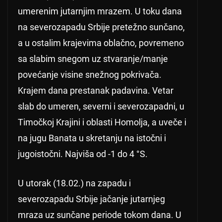
umerenim jutarnjim mrazem. U toku dana
na severozapadu Srbije pretežno sunčano,
a u ostalim krajevima oblačno, povremeno
sa slabim snegom uz stvaranje/manje
povećanje visine snežnog pokrivača.
Krajem dana prestanak padavina. Vetar
slab do umeren, severni i severozapadni, u
Timočkoj Krajini i oblasti Homolja, a uveče i
na jugu Banata u skretanju na istočni i
jugoistočni. Najviša od -1 do 4 °S.
U utorak (18.02.) na zapadu i
severozapadu Srbije jačanje jutarnjeg
mraza uz sunčane periode tokom dana. U