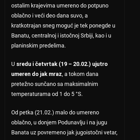
ostalim krajevima umereno do potpuno
oblačno i veći deo dana suvo, a
kratkotrajan sneg moguć je tek ponegde u
Banatu, centralnoj i istočnoj Srbiji, kao i u
planinskim predelima.
U
sredu i četvrtak (19 – 20.02.) ujutro
umeren do jak mraz
, a tokom dana
pretežno sunčano sa maksimalnim
temperaturama od 1 do 5 °S.
Od petka (21.02.) malo do umereno
oblačno, u donjem Podunavlju i na jugu
Banata uz povremeno jak jugoistočni vetar,