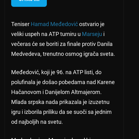
Teniser
Hamad Međedović
ostvario je
veliki uspeh na ATP turniru u
Marseju
i
večeras će se boriti za finale protiv Danila
Medvedeva, trenutno osmog igrača sveta.
Međedović, koji je 96. na ATP listi, do
polufinala je došao pobedama nad Karene
Hačanovom i Danijelom Altmajerom.
Mlada srpska nada prikazala je izuzetnu
igru i izborila priliku da se suoči sa jednim
od najboljih na svetu.