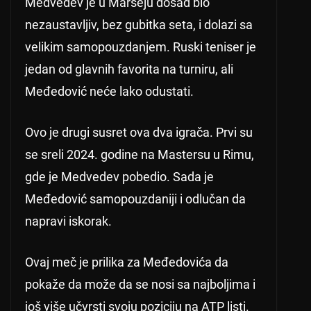
Medvedev je u Marseju dosad bio
nezaustavljiv, bez gubitka seta, i dolazi sa
velikim samopouzdanjem. Ruski teniser je
jedan od glavnih favorita na turniru, ali
Međedović neće lako odustati.
Ovo je drugi susret ova dva igrača. Prvi su
se sreli 2024. godine na Mastersu u Rimu,
gde je Medvedev pobedio. Sada je
Međedović samopouzdaniji i odlučan da
napravi iskorak.
Ovaj meč je prilika za Međedovića da
pokaže da može da se nosi sa najboljima i
još više učvrsti svoju poziciju na ATP listi.