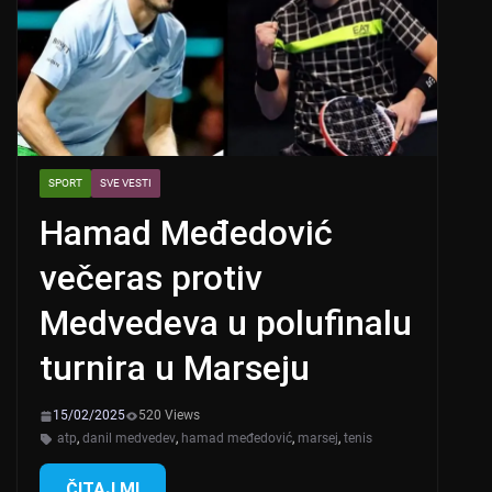
SPORT
SVE VESTI
Hamad Međedović
večeras protiv
Medvedeva u polufinalu
turnira u Marseju
15/02/2025
520 Views
atp
,
danil medvedev
,
hamad međedović
,
marsej
,
tenis
ČITAJ MI