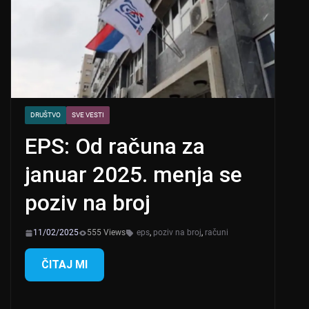
DRUŠTVO
SVE VESTI
EPS: Od računa za
januar 2025. menja se
poziv na broj
11/02/2025
555 Views
eps
,
poziv na broj
,
računi
ČITAJ MI