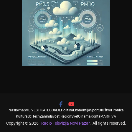
Naslovna
SVE VESTI
KATEGORIJE
Politika
Ekonomija
Sport
Društvo
Hronika
Kultura
SciTech
Zanimljivosti
Region
Svet
O nama
Kontakt
ARHIVA
Copyright © 2026
Radio Televizija Novi Pazar
. All rights reserved.