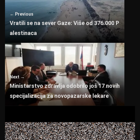
p
o
← Previous
p
o
Vratili se na sever Gaze: Više od 376.000 P
k
alestinaca
Next →
Ministarstvo zdravlja odobrilo još 17 novih
specijalizacija za novopazarske lekare