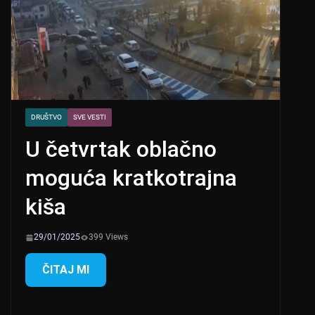
DRUŠTVO
SVE VESTI
U četvrtak oblačno
moguća kratkotrajna
kiša
29/01/2025
399 Views
ČITAJ MI