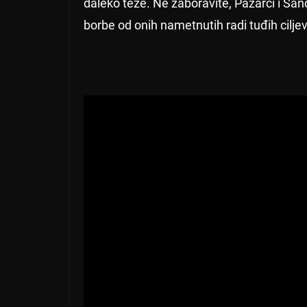
daleko teže. Ne zaboravite, Pazarci i Sand
borbe od onih nametnutih radi tuđih cilje