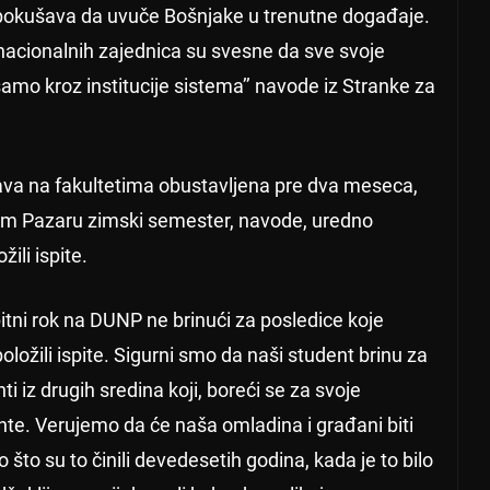
o pokušava da uvuče Bošnjake u trenutne događaje.
 nacionalnih zajednica su svesne da sve svoje
amo kroz institucije sistema’’ navode iz Stranke za
nastava na fakultetima obustavljena pre dva meseca,
om Pazaru zimski semester, navode, uredno
ili ispite.
spitni rok na DUNP ne brinući za posledice koje
oložili ispite. Sigurni smo da naši student brinu za
i iz drugih sredina koji, boreći se za svoje
nte. Verujemo da će naša omladina i građani biti
 što su to činili devedesetih godina, kada je to bilo