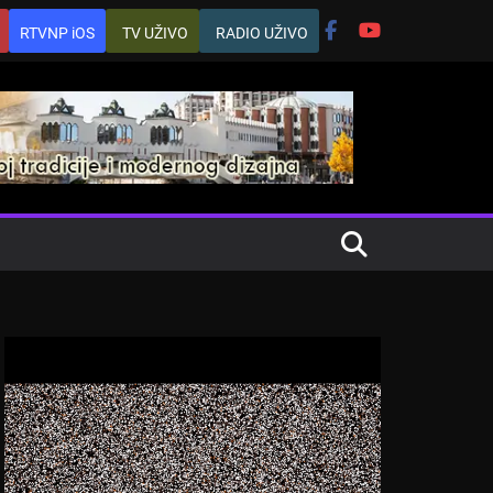
RTVNP iOS
TV UŽIVO
RADIO UŽIVO