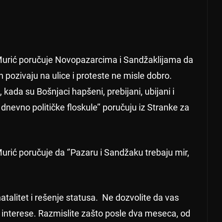
Murić poručuje Novopazarcima i Sandžaklijama da
 ih pozivaju na ulice i proteste ne misle dobro.
lji, kada su Bošnjaci hapšeni, prebijani, ubijani i
dnevno političke floskule’’ poručuju iz Stranke za
rić poručuje da ‘’Pazaru i Sandžaku trebaju mir,
atalitet i rešenje statusa. Ne dozvolite da vas
đe interese. Razmislite zašto posle dva meseca, od