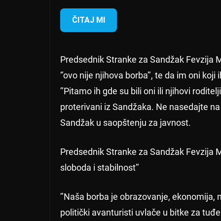
ČITAJ MI
Predsednik Stranke za Sandžak Fevzija 
‘’ovo nije njihova borba’’, te da im oni koji
’’Pitamo ih gde su bili oni ili njihovi rodite
proterivani iz Sandžaka. Ne nasedajte na 
Sandžak u saopštenju za javnost.
Predsednik Stranke za Sandžak Fevzija Mu
sloboda i stabilnost’’
’’Naša borba je obrazovanje, ekonomija, n
politički avanturisti uvlače u bitke za tu