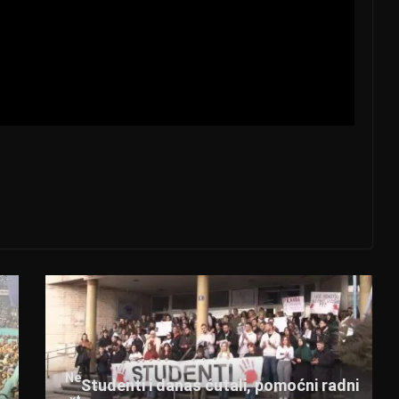
Ne
Studenti i danas ćutali, pomoćni radni