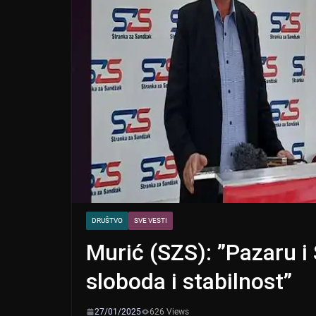
DRUŠTVO
SVE VESTI
Murić (SZS): ”Pazaru i
sloboda i stabilnost”
27/01/2025
626 Views