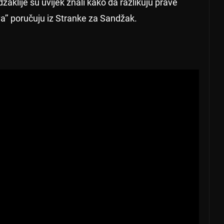
žaklije su uvijek znali kako da razlikuju prave
va’’ poručuju iz Stranke za Sandžak.