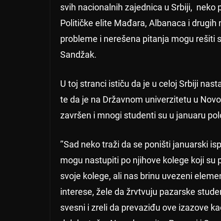
svih nacionalnih zajednica u Srbiji, nek
Političke elite Mađara, Albanaca i drugih
probleme i nerešena pitanja mogu rešiti s
Sandžak.
U toj stranci ističu da je u celoj Srbiji 
te da je na Državnom univerzitetu u Nov
završen i mnogi studenti su u januaru polož
’’Sad neko traži da se poništi januarski i
mogu nastupiti po njihove kolege koji su p
svoje kolege, ali nas brinu uvezeni element
interese, žele da žrvtvuju pazarske stude
svesni i zreli da prevaziđu ove izazove kao