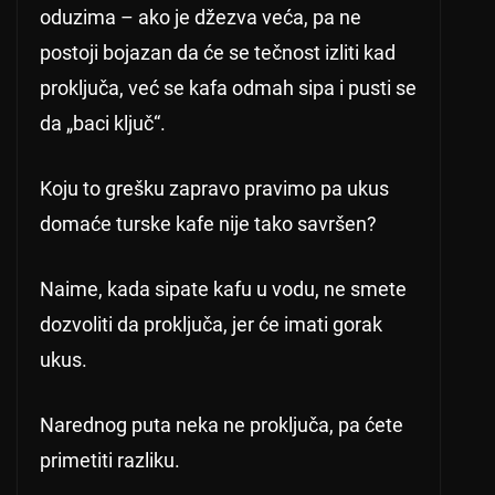
oduzima – ako je džezva veća, pa ne
postoji bojazan da će se tečnost izliti kad
proključa, već se kafa odmah sipa i pusti se
da „baci ključ“.
Koju to grešku zapravo pravimo pa ukus
domaće turske kafe nije tako savršen?
Naime, kada sipate kafu u vodu, ne smete
dozvoliti da proključa, jer će imati gorak
ukus.
Narednog puta neka ne proključa, pa ćete
primetiti razliku.