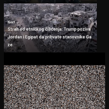
Next →
Strah od etničkog čišćenja: Trump poziva
Jordan i Egipat da prihvate stanovnike Ga
ze.