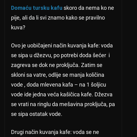
Domaću tursku kafu
skoro da nema ko ne
pije, ali da li svi znamo kako se pravilno
kuva?
Ovo je uobičajeni način kuvanja kafe: voda
se sipa u džezvu, po potrebi doda šećer i
zagreva se dok ne proključa. Zatim se
skloni sa vatre, odlije se manja količina
vode , doda mlevena kafa – na 1 šoljicu
vode ide jedna veća kašičica kafe. Džezva
se vrati na ringlu da mešavina proključa, pa
se sipa ostatak vode.
Drugi način kuvanja kafe: voda se ne