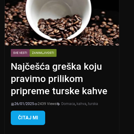
SVE VESTI
ZANIMLJIVOSTI
Najčešća greška koju
pravimo prilikom
pripreme turske kahve
26/01/2025
2439 Views
Domaca
,
kahva
,
turska
ČITAJ MI