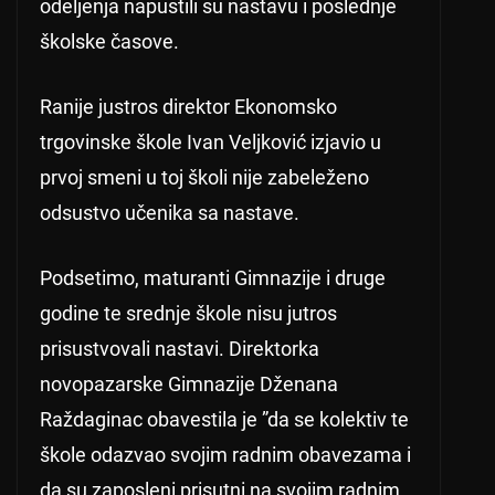
odeljenja napustili su nastavu i poslednje
školske časove.
Ranije justros direktor Ekonomsko
trgovinske škole Ivan Veljković izjavio u
prvoj smeni u toj školi nije zabeleženo
odsustvo učenika sa nastave.
Podsetimo, maturanti Gimnazije i druge
godine te srednje škole nisu jutros
prisustvovali nastavi. Direktorka
novopazarske Gimnazije Dženana
Raždaginac obavestila je ”da se kolektiv te
škole odazvao svojim radnim obavezama i
da su zaposleni prisutni na svojim radnim