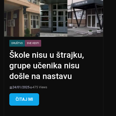
DRUŠTVO
SVE VESTI
Škole nisu u štrajku,
grupe učenika nisu
došle na nastavu
24/01/2025
475 Views
ČITAJ MI