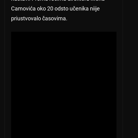
Camovića oko 20 odsto učenika niije
priustvovalo časovima.