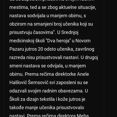
mestima, ted a se zbog aktuelne situacije,
nastava sodvijala u manjem obimu, s
obzirom na smanjeni broj učenika koji su
prisustvuju časovima’’. U Srednjoj
medicinskoj školi ”Dva heroja” u Novom
Pazaru jutros 20 odsto učenika, završnog
razreda nisu prisustvovali nastavi. U drugoj
smeni nastava se odvijala, u manjem
obimu. Prema rečima direktorke Anele
Halilović Šemsović svi zaposleni su se
odazvali svojim radnim obavezama. U
Školi za dizajn tekstila i kože jutros je
takođe manje učenika prisustvovalo
nastavi. Prema rečima direktora Meha