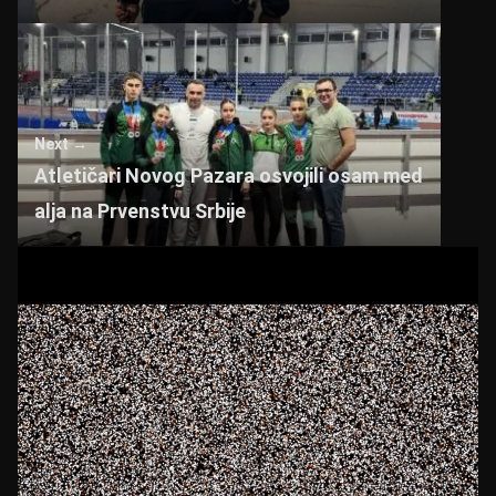
Next →
Atletičari Novog Pazara osvojili osam med
alja na Prvenstvu Srbije