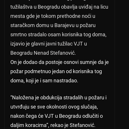
tužilaštva u Beogradu obavlja uviđaj na licu
mesta gde je tokom prethodne noći u
staračkom domu u Barajevu u požaru
smrtno stradalo osam korisnika tog doma,
izjavio je glavni javni tužilac VJT u
Beogradu Nenad Stefanović.
On je dodao da postoje osnovi sumnje da je
požar podmetnuo jedan od korisnika tog
doma, koji je i sam nastradao.
“Naložena je obdukcija stradalih u požaru i
utvrđuju se sve okolnosti ovog slučaja,
nakon čega će VJT u Beogradu odlučiti o
daljim koracima”, rekao je Stefanović.