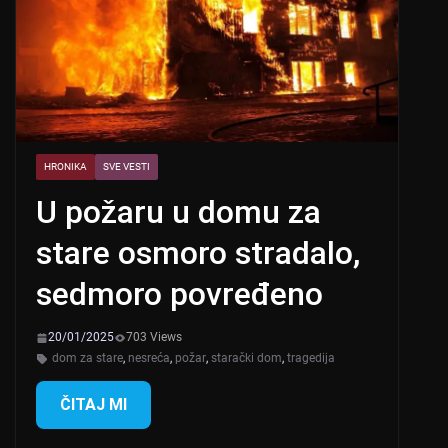
HRONIKA
SVE VESTI
U požaru u domu za
stare osmoro stradalo,
sedmoro povređeno
20/01/2025
703 Views
dom za stare
,
nesreća
,
požar
,
starački dom
,
tragedija
ČITAJ MI