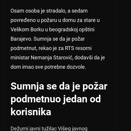
Osam osoba je stradalo, a sedam
povređeno u požaru u domu za stare u
Velikom Borku u beogradskoj opštini
Barajevo. Sumnja se da je požar
podmetnut, rekao je za RTS resorni
ministar Nemanja Starović, dodavši da je
dom imao sve potrebne dozvole.
Sumnja se da je požar
podmetnuo jedan od
korisnika
Dežurni javni tužilac Višeg javnog