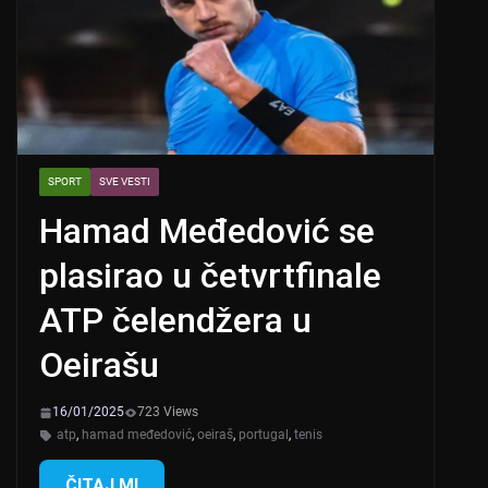
SPORT
SVE VESTI
Hamad Međedović se
plasirao u četvrtfinale
ATP čelendžera u
Oeirašu
16/01/2025
723 Views
atp
,
hamad međedović
,
oeiraš
,
portugal
,
tenis
ČITAJ MI