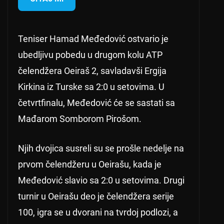
Teniser Hamad Međedović ostvario je
ubedljivu pobedu u drugom kolu ATP
čelendžera Oeiraš 2, savladavši Ergija
Kirkina iz Turske sa 2:0 u setovima. U
četvrtfinalu, Međedović će se sastati sa
Mađarom Somborom Pirošom.
Njih dvojica susreli su se prošle nedelje na
prvom čelendžeru u Oeirašu, kada je
Međedović slavio sa 2:0 u setovima. Drugi
turnir u Oeirašu deo je čelendžera serije
100, igra se u dvorani na tvrdoj podlozi, a