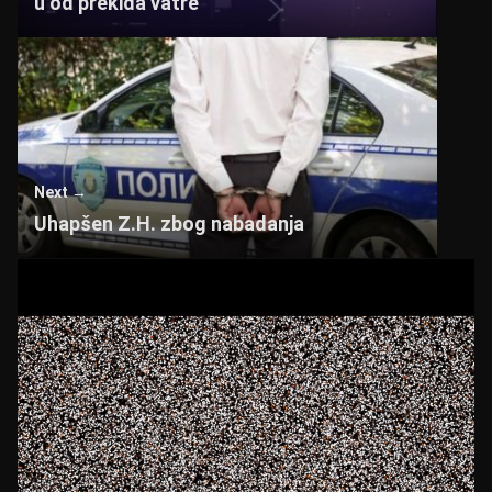
u od prekida vatre
Next →
Uhapšen Z.H. zbog nabadanja