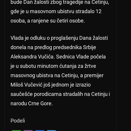
bude Dan žalosti zbog tragedije na Cetinju,
gde je u masovnom ubistvu stradalo 12
osoba, a ranjene su četiri osobe.
Vlada je odluku o proglašenju Dana žalosti
donela na predlog predsednika Srbije
Aleksandra Vučića. Sednica Vlade počela
je u subotu minutom ćutanja za žrtve
masovnog ubistva na Cetinju, a premijer
Miloš Vučević još jednom je izrazio
saučešće porodicama stradalih na Cetinju i
narodu Crne Gore.
Podeli