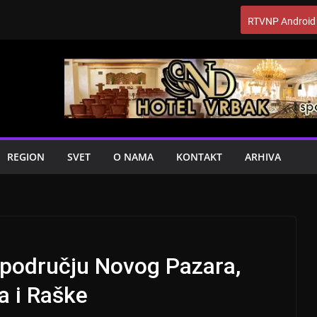
RTVNP Android
REGION
SVET
O NAMA
KONTAKT
ARHIVA
 području Novog Pazara,
na i Raške