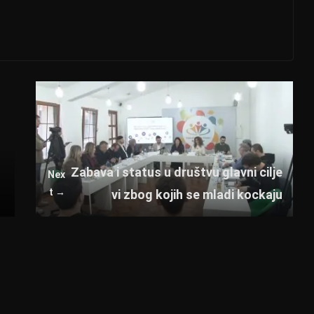
o
Zabava i status u društvu glavni cilje
Nex
t →
vi zbog kojih se mladi kockaju