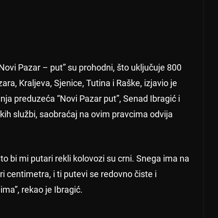
Novi Pazar – put” su prohodni, što uključuje 800
, Kraljeva, Sjenice, Tutina i Raške, izjavio je
ja preduzeća “Novi Pazar put”, Senad Ibragić i
ih službi, saobraćaj na ovim pravcima odvija
bi mi putari rekli kolovozi su crni. Snega ima na
i centimetra, i ti putevi se redovno čiste i
ma”, rekao je Ibragić.