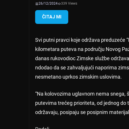
26/12/2024
339 Views
ČITAJ MI
Svi putni pravci koje održava preduzeće “
kilometara puteva na području Novog Pazara
danas rukovodioc Zimske službe održavan
ndodao da se zahvaljujući naporima zimsk
nesmetano uprkos zimskim uslovima.
“Na kolovozima uglavnom nema snega, što 
putevima trećeg prioriteta, od jednog do tr
održavaju, posipaju se posipnim materijali