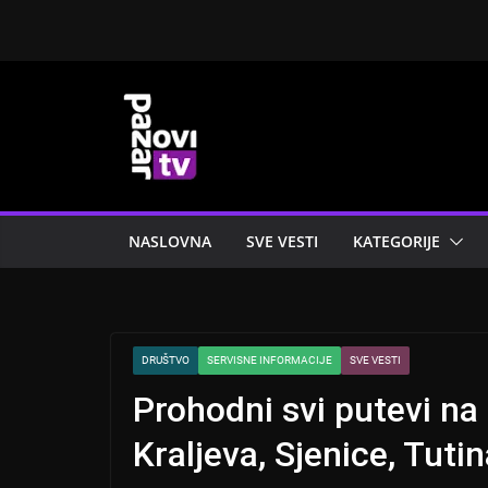
Skip
to
content
NASLOVNA
SVE VESTI
KATEGORIJE
DRUŠTVO
SERVISNE INFORMACIJE
SVE VESTI
Prohodni svi putevi na
Kraljeva, Sjenice, Tuti