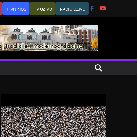
RTVNP iOS
TV UŽIVO
RADIO UŽIVO