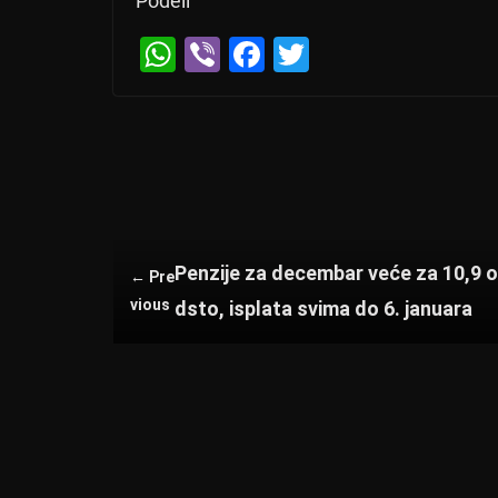
Podeli
W
Vi
F
T
h
b
a
wi
at
er
c
tt
s
e
er
A
b
p
o
p
o
Penzije za decembar veće za 10,9 
← Pre
k
vious
dsto, isplata svima do 6. januara