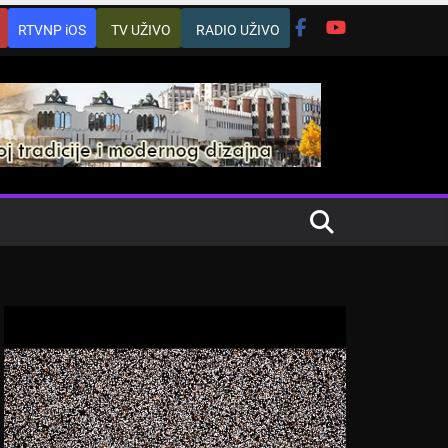
RTVNP iOS
TV UŽIVO
RADIO UŽIVO