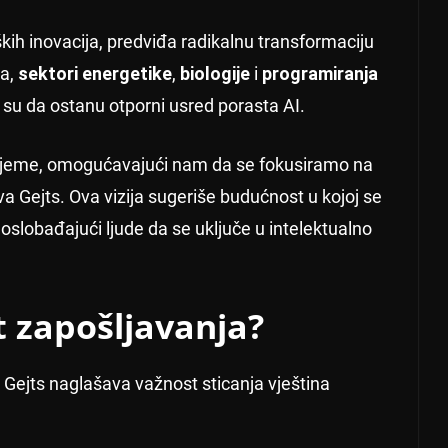
ških inovacija, predviđa radikalnu transformaciju
ma,
sektori energetike
,
biologije
i
programiranja
su da ostanu otporni usred porasta AI.
vrijeme, omogućavajući nam da se fokusiramo na
ava Gejts. Ova vizija sugeriše budućnost u kojoj se
oslobađajući ljude da se uključe u intelektualno
 zapošljavanja?
Gejts naglašava važnost sticanja vještina