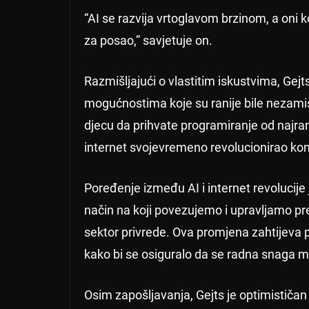
“AI se razvija vrtoglavom brzinom, a oni 
za posao,” savjetuje on.
Razmišljajući o vlastitim iskustvima, Gejts
mogućnostima koje su ranije bile nezamisl
djecu da prihvate programiranje od najrani
internet svojevremeno revolucionirao kom
Poređenje između AI i internet revolucije 
način na koji povezujemo i upravljamo pr
sektor privrede. Ova promjena zahtijeva p
kako bi se osiguralo da se radna snaga m
Osim zapošljavanja, Gejts je optimističan 