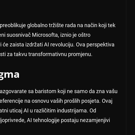
preoblikuje globalno tržište rada na način koji tek
eni suosnivač Microsofta, iznio je oštro
i će zaista izdržati AI revoluciju. Ova perspektiva
osti za takvu transformativnu promjenu.
igma
i razgovarate sa baristom koji ne samo da zna vašu
ferencije na osnovu vaših prošlih posjeta. Ovaj
i uticaj AI u različitim industrijama. Od
joprivrede, AI tehnologije postaju nezamjenjivi