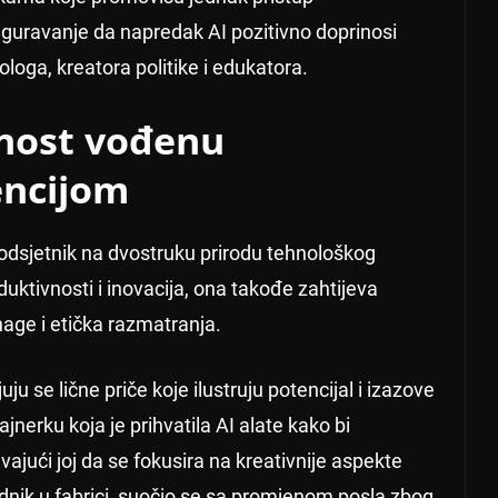
iguravanje da napredak AI pozitivno doprinosi
loga, kreatora politike i edukatora.
nost vođenu
encijom
 podsjetnik na dvostruku prirodu tehnološkog
ktivnosti i inovacija, ona takođe zahtijeva
nage i etička razmatranja.
u se lične priče koje ilustruju potencijal i izazove
zajnerku koja je prihvatila AI alate kako bi
ajući joj da se fokusira na kreativnije aspekte
adnik u fabrici, suočio se sa promjenom posla zbog