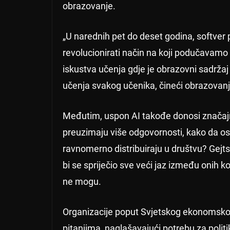
obrazovanje.
„U narednih pet do deset godina, softver
revolucionirati način na koji podučavamo 
iskustva učenja gdje je obrazovni sadrža
učenja svakog učenika, čineći obrazovanje 
Međutim, uspon AI takođe donosi značajn
preuzimaju više odgovornosti, kako da os
ravnomerno distribuiraju u društvu? Gejt
bi se spriječio sve veći jaz između onih koj
ne mogu.
Organizacije poput Svjetskog ekonomskog
pitanjima, naglašavajući potrebu za poli