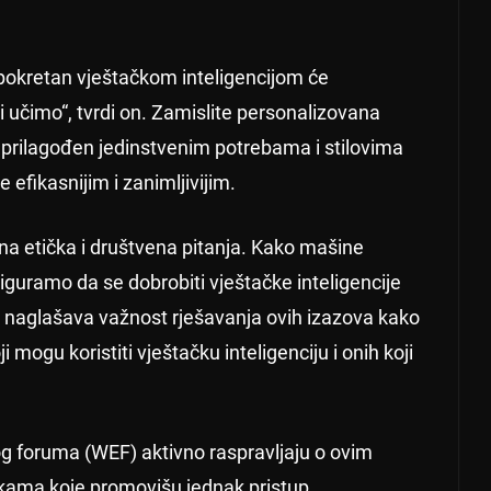
 pokretan vještačkom inteligencijom će
i učimo“, tvrdi on. Zamislite personalizovana
j prilagođen jedinstvenim potrebama i stilovima
efikasnijim i zanimljivijim.
a etička i društvena pitanja. Kako mašine
iguramo da se dobrobiti vještačke inteligencije
s naglašava važnost rješavanja ovih izazova kako
i mogu koristiti vještačku inteligenciju i onih koji
 foruma (WEF) aktivno raspravljaju o ovim
tikama koje promovišu jednak pristup