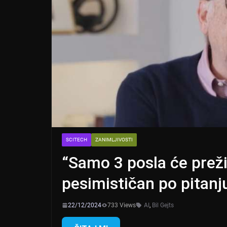
SCITECH
ZANIMLJIVOSTI
“Samo 3 posla će preživ
pesimističan po pitanj
22/12/2024
733 Views
AI
,
Bil Gejts