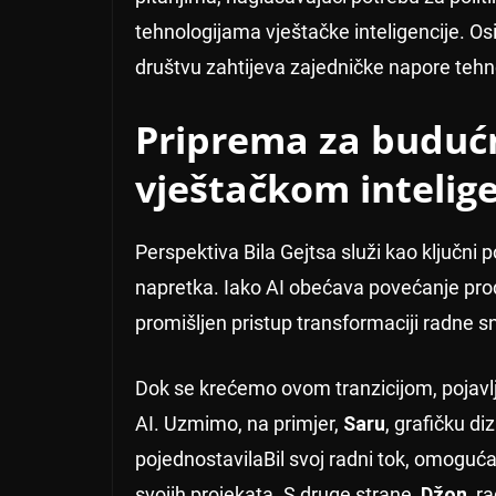
tehnologijama vještačke inteligencije. Os
društvu zahtijeva zajedničke napore tehno
Priprema za buduć
vještačkom intelig
Perspektiva Bila Gejtsa služi kao ključni
napretka. Iako AI obećava povećanje produ
promišljen pristup transformaciji radne s
Dok se krećemo ovom tranzicijom, pojavljuj
AI. Uzmimo, na primjer,
Saru
, grafičku di
pojednostavilaBil svoj radni tok, omogućav
svojih projekata. S druge strane,
Džon
, r