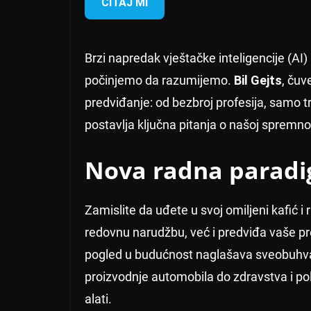
ČITAJ MI
Brzi napredak vještačke inteligencije (AI) 
počinjemo da razumijemo.
Bil Gejts
, čuv
predviđanje: od bezbroj profesija, samo tr
postavlja ključna pitanja o našoj spremn
Nova radna parad
Zamislite da uđete u svoj omiljeni kafić 
redovnu narudžbu, već i predviđa vaše pre
pogled u budućnost naglašava sveobuhvatn
proizvodnje automobila do zdravstva i pol
alati.