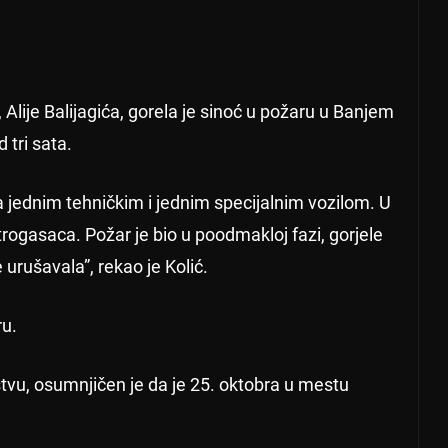
lije Balijagića, gorela je sinoć u požaru u Banjem
 tri sata.
a jednim tehničkim i jednim specijalnim vozilom. U
ogasaca. Požar je bio u poodmakloj fazi, gorjele
 urušavala”, rekao je Kolić.
ru.
ekstvu, osumnjičen je da je 25. oktobra u mestu