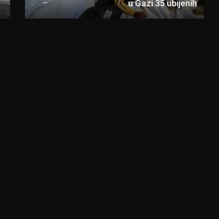
→
u Gazi 35 ubijenih