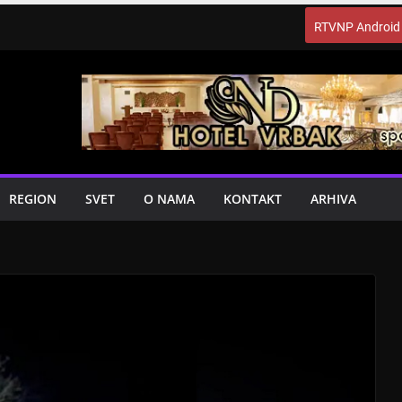
RTVNP Android
REGION
SVET
O NAMA
KONTAKT
ARHIVA