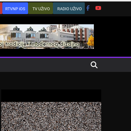
RTVNP iOS
TV UŽIVO
RADIO UŽIVO