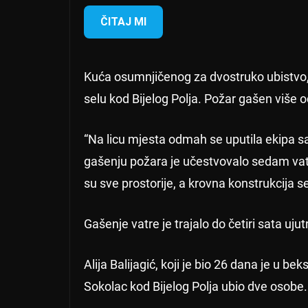
ČITAJ MI
Kuća osumnjičenog za dvostruko ubistvo, A
selu kod Bijelog Polja. Požar gašen više od
“Na licu mjesta odmah se uputila ekipa s
gašenju požara je učestvovalo sedam vatr
su sve prostorije, a krovna konstrukcija se
Gašenje vatre je trajalo do četiri sata ujut
Alija Balijagić, koji je bio 26 dana je u b
Sokolac kod Bijelog Polja ubio dve osobe.