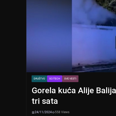
DRUŠTVO
SCITECH
SVE VESTI
Gorela kuća Alije Balij
tri sata
24/11/2024
558 Views