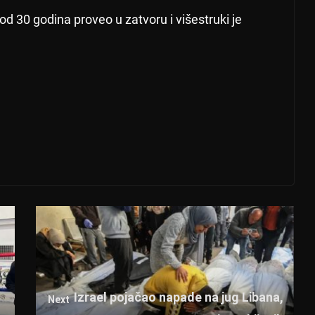
e od 30 godina proveo u zatvoru i višestruki je
k
Izrael pojačao napade na jug Libana,
Next