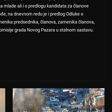
 mlade ali i o predlogu kandidata za članove
e, na dnevnom redu je i predlog Odluke o
menika predsednika, članova, zamenika članova,
komisije grada Novog Pazara u stalnom sastavu.