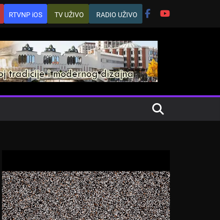
RTVNP iOS
TV UŽIVO
RADIO UŽIVO