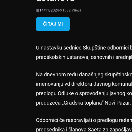
14/11/2024
1082 Views
ČITAJ MI
U nastavku sednice Skupštine odbornici b
predškolskih ustanova, osnovnih i srednj
Na dnevnom redu današnjeg skupštinskog
imenovanju vd direktora Javnog komunal
predlogu Odluke o sprovođenju javnog k
preduzeća „Gradska toplana“ Novi Pazar.
Odbornici će raspravljati o predlogu reš
predsednika i članova Saeta za zapošljav