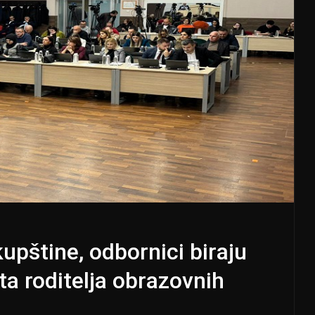
upštine, odbornici biraju
a roditelja obrazovnih