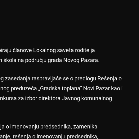
iraju članove Lokalnog saveta roditelja
ih škola na području grada Novog Pazara.
 zasedanja raspravljaće se o predlogu Rešenja o
nog preduzeća „Gradska toplana“ Novi Pazar kao i
onkursa za izbor direktora Javnog komunalnog
enja o imenovanju predsednika, zamenika
anje, rešenja o imenovanju predsednika,