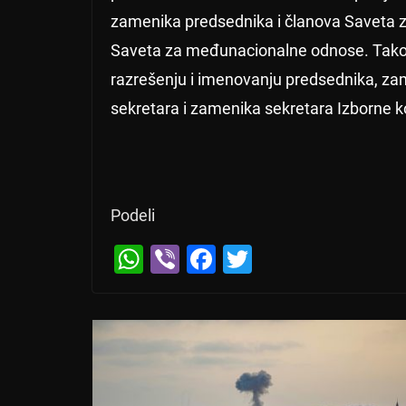
zamenika predsednika i članova Saveta za
Saveta za međunacionalne odnose. Takođ
razrešenju i imenovanju predsednika, za
sekretara i zamenika sekretara Izborne 
Podeli
W
Vi
F
T
h
b
a
wi
at
er
c
tt
s
e
er
A
b
p
o