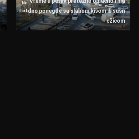
Vreme u petak pretežno oblačno i hla
Ne
dno ponegde sa slabom kišom ili susn
xt
→
ežicom