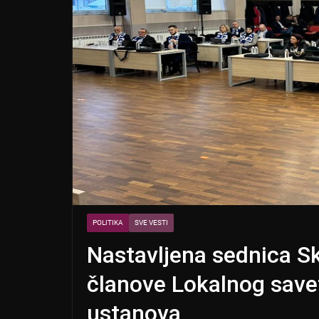
POLITIKA
SVE VESTI
Nastavljena sednica Sk
članove Lokalnog savet
ustanova