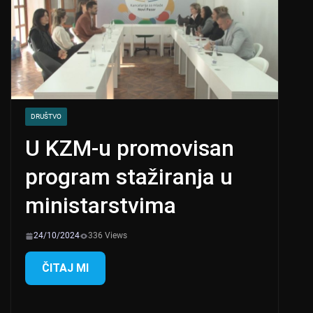
DRUŠTVO
U KZM-u promovisan
program stažiranja u
ministarstvima
24/10/2024
336 Views
ČITAJ MI