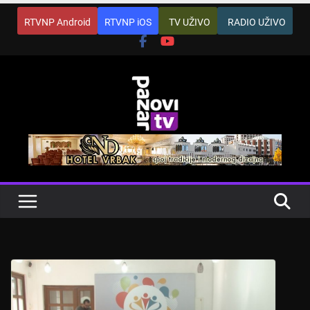
Skip
RTVNP Android
RTVNP iOS
TV UŽIVO
RADIO UŽIVO
to
content