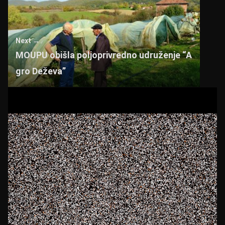
Next →
MOUPU obišla poljoprivredno udruženje “A
gro Deževa”