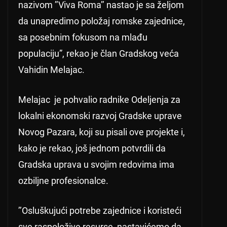
nazivom ’’Viva Roma’’ nastao je sa željom
da unapredimo položaj romske zajednice,
sa posebnim fokusom na mlađu
populaciju”, rekao je član Gradskog veća
Vahidin Melajac.
Melajac je pohvalio radnike Odeljenja za
lokalni ekonomski razvoj Gradske uprave
Novog Pazara, koji su pisali ove projekte i,
kako je rekao, još jednom potvrdili da
Gradska uprava u svojim redovima ima
ozbiljne profesionalce.
’’Osluškujući potrebe zajednice i koristeći
sve raspoložive resurse, nastavićemo da