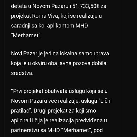
deteta u Novom Pazaru i 51.733,50€ za
projekat Roma Viva, koji se realizuje u
saradnji sa ko- aplikantom MHD
“Merhamet”.
Novi Pazar je jedina lokalna samouprava
koja je u okviru oba javna pozova dobila
sredstva.
‘’Prvi projekat obuhvata uslugu koja se u
Novom Pazaru već realizuje, usluga “Lični
pratilac”. Drugi projekat za koji smo
aplicirali i čija je realizacija predviđena u
partnerstvu sa MHD ’’Merhamet’’, pod