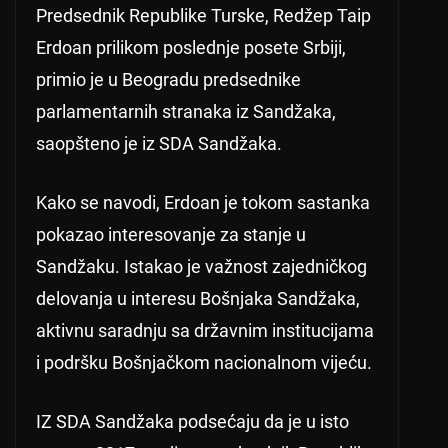
Predsednik Republike Turske, Redžep Taip
Erdoan prilikom poslednje posete Srbiji,
primio je u Beogradu predsednike
parlamentarnih stranaka iz Sandžaka,
saopšteno je iz SDA Sandžaka.
Kako se navodi, Erdoan je tokom sastanka
pokazao interesovanje za stanje u
Sandžaku. Istakao je važnost zajedničkog
delovanja u interesu Bošnjaka Sandžaka,
aktivnu saradnju sa državnim institucijama
i podršku Bošnjačkom nacionalnom vijeću.
IZ SDA Sandžaka podsećaju da je u isto