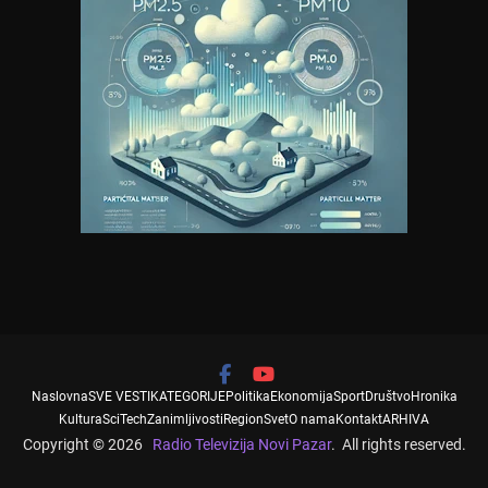
Naslovna
SVE VESTI
KATEGORIJE
Politika
Ekonomija
Sport
Društvo
Hronika
Kultura
SciTech
Zanimljivosti
Region
Svet
O nama
Kontakt
ARHIVA
Copyright © 2026
Radio Televizija Novi Pazar
. All rights reserved.