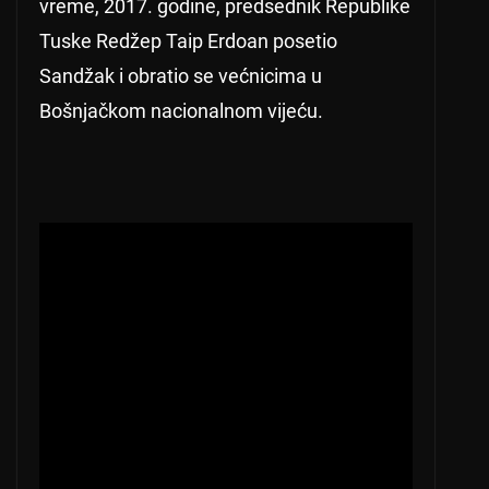
vreme, 2017. godine, predsednik Republike
Tuske Redžep Taip Erdoan posetio
Sandžak i obratio se većnicima u
Bošnjačkom nacionalnom vijeću.