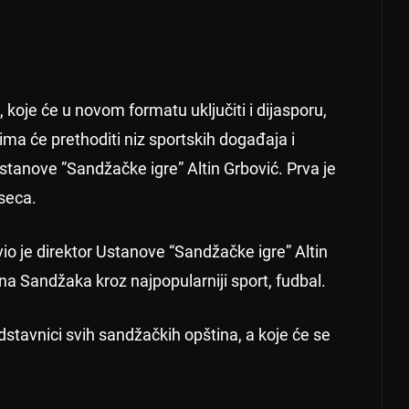
koje će u novom formatu uključiti i dijasporu,
ma će prethoditi niz sportskih događaja i
Ustanove ”Sandžačke igre” Altin Grbović. Prva je
seca.
io je direktor Ustanove “Sandžačke igre” Altin
tina Sandžaka kroz najpopularniji sport, fudbal.
tavnici svih sandžačkih opština, a koje će se