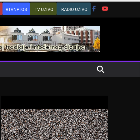
RTVNP iOS
TV UŽIVO
RADIO UŽIVO