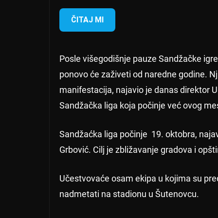
ČITAJ MI
Posle višegodišnje pauze Sandžačke igre, 
ponovo će zaživeti od naredne godine. Nji
manifestacija, najavio je danas direktor 
Sandžačka liga koja počinje već ovog me
Sandžaćka liga počinje 19. oktobra, najav
Grbović. Cilj je zbližavanje gradova i opš
Učestvovaće osam ekipa u kojima su preds
nadmetati na stadionu u Šutenovcu.