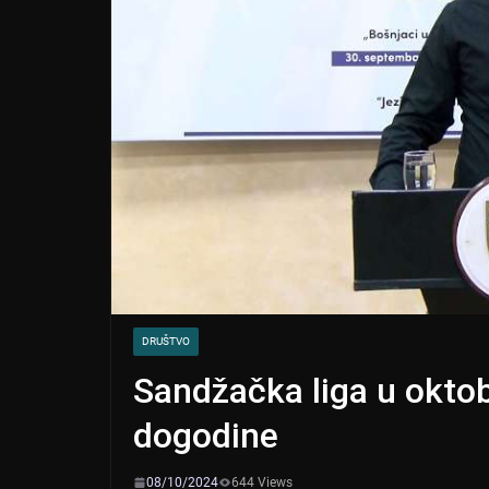
DRUŠTVO
Sandžačka liga u oktob
dogodine
08/10/2024
644 Views