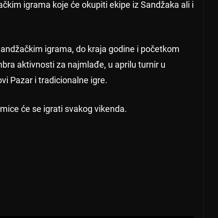
čkim igrama koje će okupiti ekipe iz Sandžaka ali i
 Sandžačkim igrama, do kraja godine i početkom
ra aktivnosti za najmlađe, u aprilu turnir u
i Pazar i tradicionalne igre.
mice će se igrati svakog vikenda.