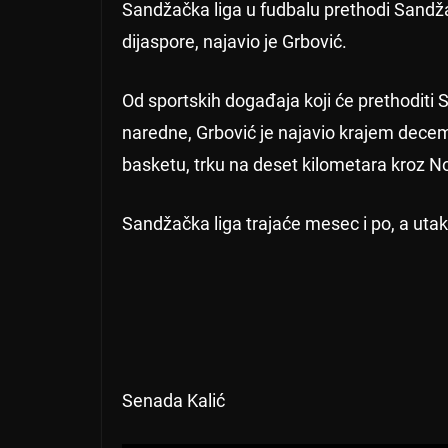
Sandžačka liga u fudbalu prethodi Sandža
dijaspore, najavio je Grbović.
Od sportskih događaja koji će prethoditi
naredne, Grbović je najavio krajem decemb
basketu, trku na deset kilometara kroz Nov
Sandžačka liga trajaće mesec i po, a utak
Senada Kalić