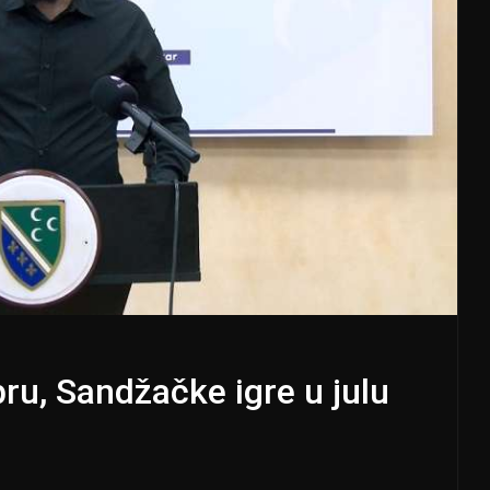
ru, Sandžačke igre u julu