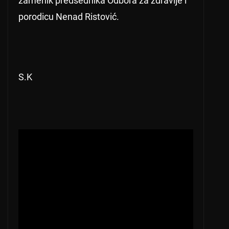
zamenik predsednika Odbora za zdravlje i
porodicu Nenad Ristović.
S.K