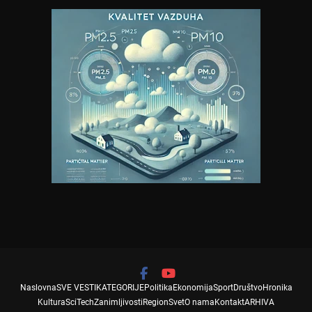
Naslovna
SVE VESTI
KATEGORIJE
Politika
Ekonomija
Sport
Društvo
Hronika
Kultura
SciTech
Zanimljivosti
Region
Svet
O nama
Kontakt
ARHIVA