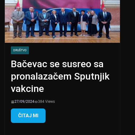
DRUŠTVO
Bačevac se susreo sa
pronalazačem Sputnjik
vakcine
27/09/2024
384 Views
ČITAJ MI