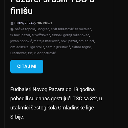
finišu
18/09/2024
786 Views
bačka topola
,
Beograd
,
elvir muratović
,
fk metalac
,
fk novi pazar
,
fk voždovac
,
fudbal
,
gornji milanovac
,
jovan popović
,
mateja marković
,
novi pazar
,
omladinci
,
omladinska liga srbije
,
samin jusufović
,
skima togbe
,
Šutenovac
,
tsc
,
viktor petrović
ČITAJ MI
Fudbaleri Novog Pazara do 19 godina
pobedili su danas gostujući TSC sa 3:2, u
utakmici šestog kola Omladinske lige
Srbije.