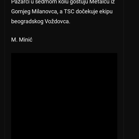
Pazarci u sedmom kolu gostuju Metalcu iz
Gornjeg Milanovca, a TSC dočekuje ekipu
beogradskog Voždovca.
M. Minić