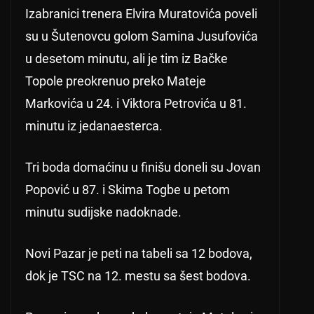
Izabranici trenera Elvira Muratovića poveli
su u Šutenovcu golom Samina Jusufovića
u desetom minutu, ali je tim iz Bačke
Topole preokrenuo preko Mateje
Markovića u 24. i Viktora Petrovića u 81.
minutu iz jedanaesterca.
Tri boda domaćinu u finišu doneli su Jovan
Popović u 87. i Skima Togbe u petom
minutu sudijske nadoknade.
Novi Pazar je peti na tabeli sa 12 bodova,
dok je TSC na 12. mestu sa šest bodova.