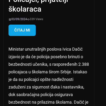
školaraca
03/09/2024
339 Views
ČITAJ MI
Ministar unutrašnjih poslova Ivica Dačić
izjavio je da će policija posebno brinuti o
bezbednosti učenika, s raspoređenih 2.388
policajaca u školama širom Srbije. Istakao
je da su policajci opšte nadležnosti
zaduženi za sigurnost đaka i nastavnika,
dok saobraćajna policija osigurava
bezbednost na prilazima školama. Dačić je