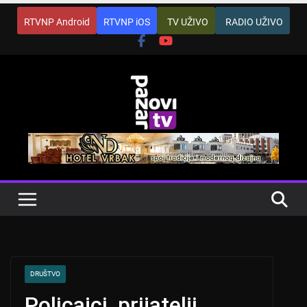
Skip
RTVNP Android
RTVNP iOS
TV UŽIVO
RADIO UŽIVO
to
content
DRUŠTVO
Policajci, prijatelji