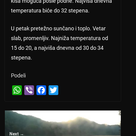
kiša moguća posle podne. Najviša dnevna
temperatura biće do 32 stepena.
U petak pretežno sunčano i toplo. Vetar
slab, promenljiv. Najniža temperatura od
15 do 20, a najviša dnevna od 30 do 34
stepena.
Podeli
← Previous
W
Vi
F
T
Otvoreno prvenstvo SAD: Međedović u fin
h
b
a
wi
alu kvalifikacija
at
er
c
tt
s
e
er
A
b
Next →