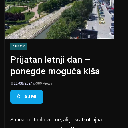
DRUŠTVO
Prijatan letnji dan –
ponegde moguća kiša
22/08/2024
389 Views
ČITAJ MI
Sunčano i toplo vreme, ali je kratkotrajna