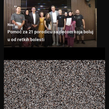
Next →
Pomoć za 21 porodicu sa decom koja boluj
u od retkih bolesti