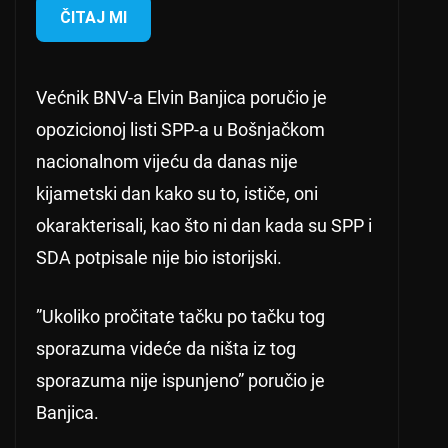
ČITAJ MI
Većnik BNV-a Elvin Banjica poručio je
opozicionoj listi SPP-a u Bošnjačkom
nacionalnom vijeću da danas nije
kijametski dan kako su to, ističe, oni
okarakterisali, kao što ni dan kada su SPP i
SDA potpisale nije bio istorijski.
”Ukoliko pročitate tačku po tačku tog
sporazuma videće da ništa iz tog
sporazuma nije ispunjeno” poručio je
Banjica.