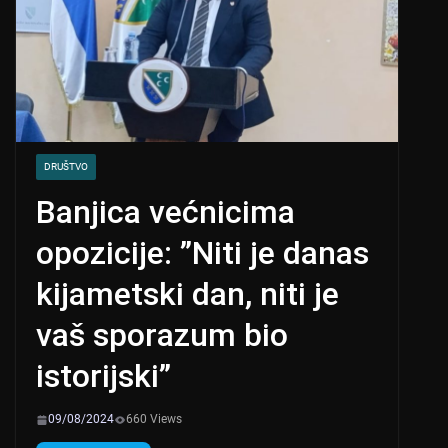
DRUŠTVO
Banjica većnicima
opozicije: ”Niti je danas
kijametski dan, niti je
vaš sporazum bio
istorijski”
09/08/2024
660 Views