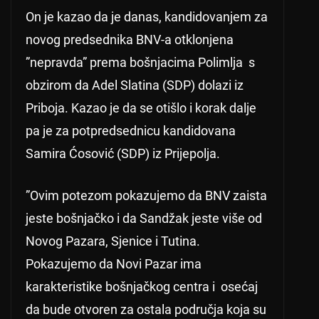
On je kazao da je danas, kandidovanjem za
novog predsednika BNV-a otklonjena
”nepravda” prema bošnjacima Polimlja s
obzirom da Adel Slatina (SDP) dolazi iz
Priboja. Kazao je da se otišlo i korak dalje
pa je za potpredsednicu kandidovana
Samira Ćosović (SDP) iz Prijepolja.
”Ovim potezom pokazujemo da BNV zaista
jeste bošnjačko i da Sandžak jeste više od
Novog Pazara, Sjenice i Tutina.
Pokazujemo da Novi Pazar ima
karakteristike bošnjačkog centra i osećaj
da bude otvoren za ostala područja koja su