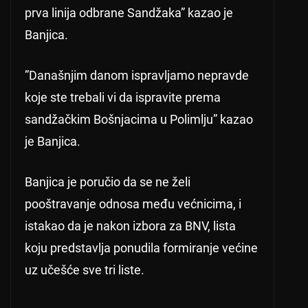
prva linija odbrane Sandžaka” kazao je
Banjica.
”Današnjim danom ispravljamo nepravde
koje ste trebali vi da ispravite prema
sandžačkim Bošnjacima u Polimlju” kazao
je Banjica.
Banjica je poručio da se ne želi
pooštravanje odnosa među većnicima, i
istakao da je nakon izbora za BNV, lista
koju predstavlja ponudila formiranje većine
uz učešće sve tri liste.